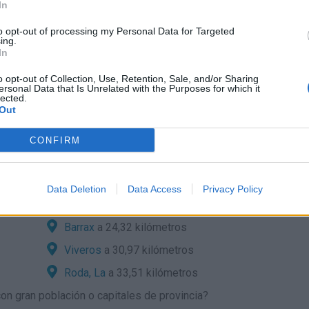
In
ordas y con
to opt-out of processing my Personal Data for Targeted
ing.
a
In
o opt-out of Collection, Use, Retention, Sale, and/or Sharing
ersonal Data that Is Unrelated with the Purposes for which it
lected.
Out
a:
CONFIRM
de localidades cercanas?
Bonillo, El
a 11,07 kilómetros
Data Deletion
Data Access
Privacy Policy
Ballestero
a 22,16 kilómetros
Barrax
a 24,32 kilómetros
Viveros
a 30,97 kilómetros
Roda, La
a 33,51 kilómetros
n gran población o capitales de provincia?