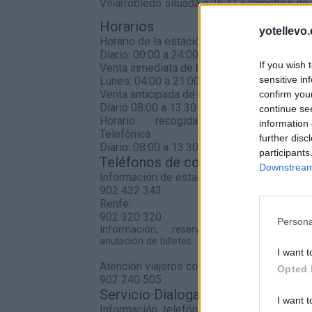
Villarrobledo situada a 26,41 kilómetros de
Horarios
yotellevo.
Horario de la estación
Diario: 00:00 a 24:00
If you wish 
Venta inmediata de billetes
sensitive in
Lunes: 04:00 a 21:00 Martes-Domingo: 06:
Venta anticipada de billetes
confirm you
Diario 08:00 a 13:30 y 15:00 a 21:00
continue se
Horario recogida Venta
information 
Telefónica
further disc
Diario: 08:00 a 13:30 y 15:00 a 20:00
participants
Teléfonos de contacto
Downstream 
Información de estaciones
902 432 343
Renfe:
902 320 320
Persona
Información, reserva, venta, cambio 
anulación de billetes
I want t
Atención viajeros con discapacidad
Opted 
902 240 505
Servicio Dialoga:
I want t
Información telefónica de Adif a través