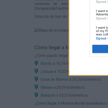
Opted 
conexión de datos para personas s
discapacidad auditiva.
I want 
Advertis
Estación de tren de Villarrobledo en el map
Opted 
I want t
of my P
was col
Opted 
Cómo llegar a Munera por carreter
¿Como puedo llegar en coche a Munera des
Bonillo
a 10,74 kilómetros
Lezuza
a 15,32 kilómetros
Ossa de Montiel
a 24,26 kilómetros
Minaya
a 29,39 kilómetros
Balazote
a 33,32 kilómetros
¿
Cómo llegar a Munera
desde localidades co