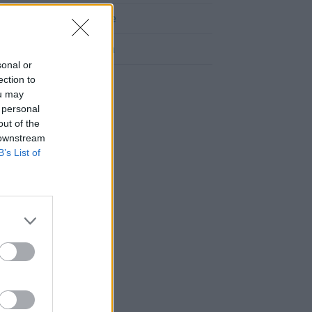
Cómo llegar a Balazote
Cómo llegar a Roda, La
sonal or
ection to
ou may
 personal
out of the
 downstream
B’s List of