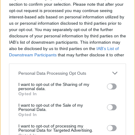
section to confirm your selection. Please note that after your
opt-out request is processed you may continue seeing
interest-based ads based on personal information utilized by
us or personal information disclosed to third parties prior to
Resumen de datos de la ruta entre
your opt-out. You may separately opt-out of the further
Ourense+orense y Málaga+malaga
disclosure of your personal information by third parties on the
IAB’s list of downstream participants. This information may
also be disclosed by us to third parties on the
IAB’s List of
Tipo de
Precio
Gasto
Gasto
Gasto
combustible
por litro
5l/100km
7l/100km
10l/100km
Downstream Participants
that may further disclose it to other
third parties.
Gasolina 95
0,00€
51
l.
-
71
l.
-
102
l.
-
0,00€
0,00€
0,00€
Personal Data Processing Opt Outs
Gasolina 98
0,00€
51
l.
-
71
l.
-
102
l.
-
I want to opt-out of the Sharing of my
0,00€
0,00€
0,00€
personal data.
Opted In
Gasoil
0,00€
51
l.
-
71
l.
-
102
l.
-
0,00€
0,00€
0,00€
I want to opt-out of the Sale of my
Personal Data.
Bio diesel
0,00€
51
l.
-
71
l.
-
102
l.
-
Opted In
0,00€
0,00€
0,00€
I want to opt-out of processing my
Estado del tráfico e incidencias de la DGT en
Personal Data for Targeted Advertising.