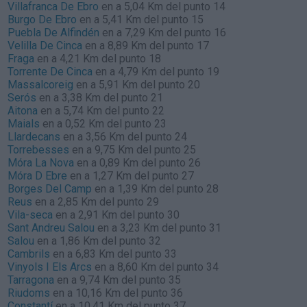
Villafranca De Ebro
en a 5,04 Km del punto 14
Burgo De Ebro
en a 5,41 Km del punto 15
Puebla De Alfindén
en a 7,29 Km del punto 16
Velilla De Cinca
en a 8,89 Km del punto 17
Fraga
en a 4,21 Km del punto 18
Torrente De Cinca
en a 4,79 Km del punto 19
Massalcoreig
en a 5,91 Km del punto 20
Serós
en a 3,38 Km del punto 21
Aitona
en a 5,74 Km del punto 22
Maials
en a 0,52 Km del punto 23
Llardecans
en a 3,56 Km del punto 24
Torrebesses
en a 9,75 Km del punto 25
Móra La Nova
en a 0,89 Km del punto 26
Móra D Ebre
en a 1,27 Km del punto 27
Borges Del Camp
en a 1,39 Km del punto 28
Reus
en a 2,85 Km del punto 29
Vila-seca
en a 2,91 Km del punto 30
Sant Andreu Salou
en a 3,23 Km del punto 31
Salou
en a 1,86 Km del punto 32
Cambrils
en a 6,83 Km del punto 33
Vinyols I Els Arcs
en a 8,60 Km del punto 34
Tarragona
en a 9,74 Km del punto 35
Riudoms
en a 10,16 Km del punto 36
Constantí
en a 10,41 Km del punto 37