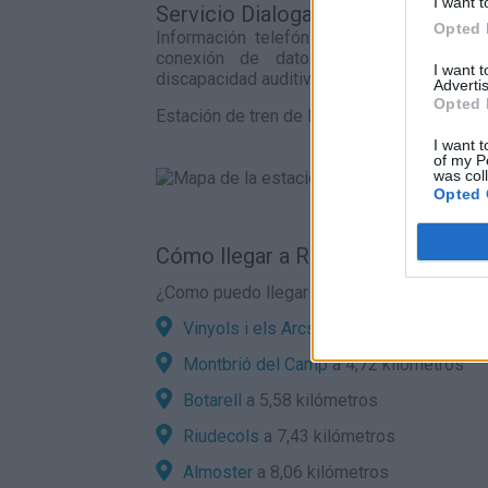
I want t
Servicio Dialoga:
Opted 
Información telefónica de Adif a través
conexión de datos para personas s
I want 
discapacidad auditiva.
Advertis
Opted 
Estación de tren de Reus en el mapa
I want t
of my P
was col
Opted 
Cómo llegar a Riudoms por carrete
¿Como puedo llegar en coche a Riudoms de
Vinyols i els Arcs
a 3,01 kilómetros
Montbrió del Camp
a 4,72 kilómetros
Botarell
a 5,58 kilómetros
Riudecols
a 7,43 kilómetros
Almoster
a 8,06 kilómetros