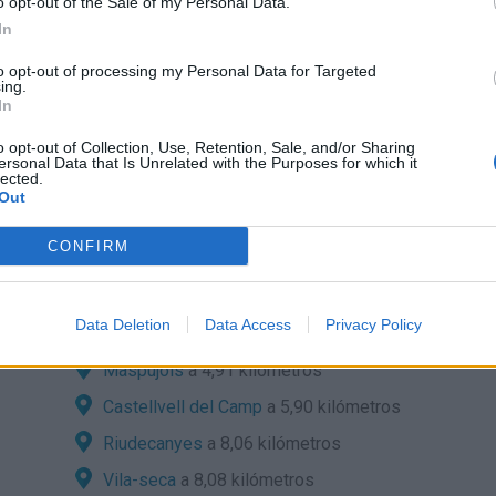
o opt-out of the Sale of my Personal Data.
In
 de móvil con
ordas y con
to opt-out of processing my Personal Data for Targeted
ing.
In
o opt-out of Collection, Use, Retention, Sale, and/or Sharing
ersonal Data that Is Unrelated with the Purposes for which it
lected.
Out
CONFIRM
ra:
sde localidades cercanas?
Data Deletion
Data Access
Privacy Policy
Borges del Camp
a 4,69 kilómetros
Maspujols
a 4,91 kilómetros
Castellvell del Camp
a 5,90 kilómetros
Riudecanyes
a 8,06 kilómetros
Vila-seca
a 8,08 kilómetros