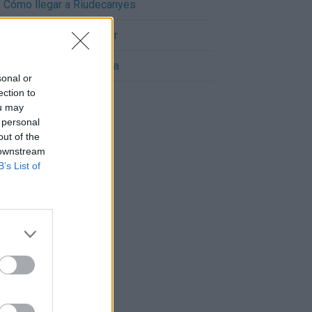
Cómo llegar a Riudecanyes
Cómo llegar a Almoster
Cómo llegar a Vila-seca
sonal or
ection to
ou may
 personal
out of the
 downstream
B’s List of