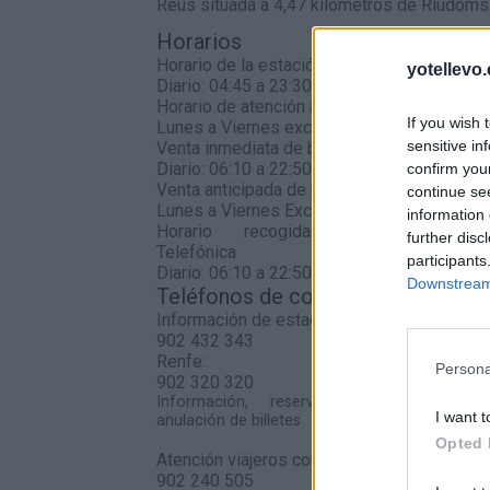
Reus situada a 4,47 kilómetros de Riudoms
Horarios
Horario de la estación
yotellevo.
Diario: 04:45 a 23:30
Horario de atención al cliente
If you wish 
Lunes a Viernes excepto festivos: 09:00 a 
sensitive in
Venta inmediata de billetes
Diario: 06:10 a 22:50
confirm you
Venta anticipada de billetes
continue se
Lunes a Viernes Excepto Festivos: 09:00 a 
information 
Horario recogida Venta
further disc
Telefónica
participants
Diario: 06:10 a 22:50
Downstream 
Teléfonos de contacto
Información de estaciones
902 432 343
Renfe:
Persona
902 320 320
Información, reserva, venta, cambio 
I want t
anulación de billetes
Opted 
Atención viajeros con discapacidad
902 240 505