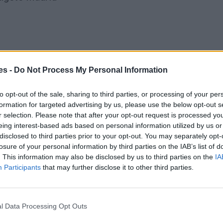
es -
Do Not Process My Personal Information
to opt-out of the sale, sharing to third parties, or processing of your per
formation for targeted advertising by us, please use the below opt-out s
r selection. Please note that after your opt-out request is processed y
eing interest-based ads based on personal information utilized by us or
disclosed to third parties prior to your opt-out. You may separately opt-
losure of your personal information by third parties on the IAB’s list of
 Ourense Orense y Algete Madrid
. This information may also be disclosed by us to third parties on the
IA
Participants
that may further disclose it to other third parties.
Gasto 5l/100km
Gasto 7l/100km
Gasto 10l/100km
27
l.
- 0,00€
39
l.
- 0,00€
55
l.
- 0,00€
l Data Processing Opt Outs
27
l.
- 0,00€
39
l.
- 0,00€
55
l.
- 0,00€