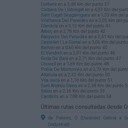
Corbera
en a 3,48 Km del punto 37
Corbera De Llobregat
en a 4,33 Km del pun
Sant Cugat Sesgarrigues
en a 1,33 Km del 
Vilafranca Del Penedés
en a 3,05 Km del p
Olerdola
en a 3,13 Km del punto 41
Arboç
en a 2,78 Km del punto 42
Banyeres Del Penedés
en a 2,41 Km del pu
Castellet I La Gornal
en a 3,06 Km del punto
Bellvei
en a 0,60 Km del punto 45
El Vendrell
en a 2,91 Km del punto 46
Roda De Barà
en a 2,71 Km del punto 47
Creixell
en a 1,69 Km del punto 48
Pobla De Montornés
en a 2,73 Km del punt
Altafulla
en a 2,32 Km del punto 50
Vila-seca
en a 1,16 Km del punto 51
Sant Andreu Salou
en a 2,38 Km del punto 5
Salou
en a 2,16 Km del punto 53
Cambrils
en a 7,88 Km del punto 54
Últimas rutas consultadas desde 
de Pereiro, O (Ourense) Galicia a S
(Industrial)