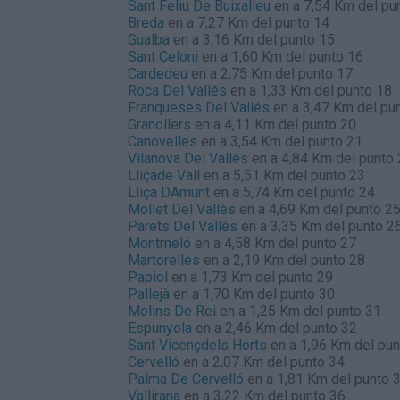
Sant Feliu De Buixalleu
en a 7,54 Km del pu
Breda
en a 7,27 Km del punto 14
Gualba
en a 3,16 Km del punto 15
Sant Celoni
en a 1,60 Km del punto 16
Cardedeu
en a 2,75 Km del punto 17
Roca Del Vallés
en a 1,33 Km del punto 18
Franqueses Del Vallés
en a 3,47 Km del pu
Granollers
en a 4,11 Km del punto 20
Canovelles
en a 3,54 Km del punto 21
Vilanova Del Vallés
en a 4,84 Km del punto
Lliçade Vall
en a 5,51 Km del punto 23
Lliça DAmunt
en a 5,74 Km del punto 24
Mollet Del Vallès
en a 4,69 Km del punto 2
Parets Del Vallés
en a 3,35 Km del punto 2
Montmeló
en a 4,58 Km del punto 27
Martorelles
en a 2,19 Km del punto 28
Papiol
en a 1,73 Km del punto 29
Pallejà
en a 1,70 Km del punto 30
Molins De Rei
en a 1,25 Km del punto 31
Espunyola
en a 2,46 Km del punto 32
Sant Vicençdels Horts
en a 1,96 Km del pun
Cervelló
en a 2,07 Km del punto 34
Palma De Cervelló
en a 1,81 Km del punto 
Vallirana
en a 3,22 Km del punto 36