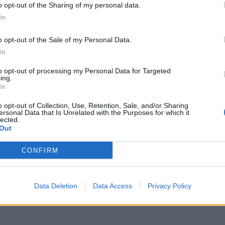
o opt-out of the Sharing of my personal data.
27
l.
- 0,00€
39
l.
- 0,00€
55
l.
- 0,00€
In
27
l.
- 0,00€
39
l.
- 0,00€
55
l.
- 0,00€
o opt-out of the Sale of my Personal Data.
e la DGT en Ourense Orense
In
cerca de
Ourense Orense
según la dirección general de tráfico
to opt-out of processing my Personal Data for Targeted
e la DGT en Algete Madrid
ing.
cerca de
Algete Madrid
según la dirección general de tráfico
In
l camino
o opt-out of Collection, Use, Retention, Sale, and/or Sharing
ersonal Data that Is Unrelated with the Purposes for which it
lected.
Out
CONFIRM
 8
Data Deletion
Data Access
Privacy Policy
o 9