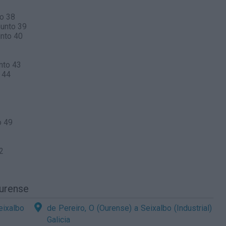
to 38
punto 39
unto 40
nto 43
 44
o 49
2
Ourense
eixalbo
de Pereiro, O (Ourense) a Seixalbo (Industrial)
Galicia