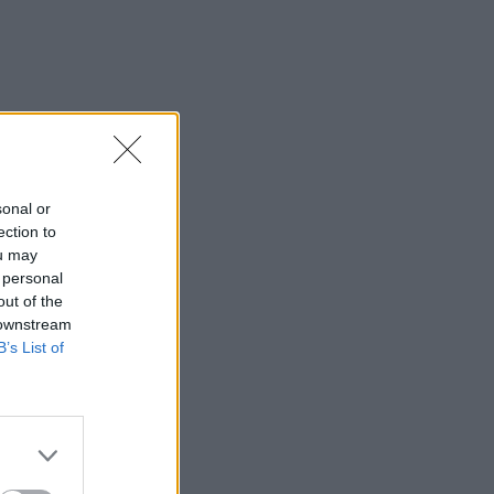
sonal or
ection to
ou may
 personal
out of the
 downstream
B’s List of