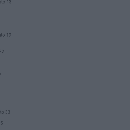
nto 13
nto 19
 22
5
6
to 33
35