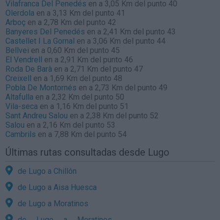
Vilafranca Del Penedés
en a 3,05 Km del punto 40
Olerdola
en a 3,13 Km del punto 41
Arboç
en a 2,78 Km del punto 42
Banyeres Del Penedés
en a 2,41 Km del punto 43
Castellet I La Gornal
en a 3,06 Km del punto 44
Bellvei
en a 0,60 Km del punto 45
El Vendrell
en a 2,91 Km del punto 46
Roda De Barà
en a 2,71 Km del punto 47
Creixell
en a 1,69 Km del punto 48
Pobla De Montornés
en a 2,73 Km del punto 49
Altafulla
en a 2,32 Km del punto 50
Vila-seca
en a 1,16 Km del punto 51
Sant Andreu Salou
en a 2,38 Km del punto 52
Salou
en a 2,16 Km del punto 53
Cambrils
en a 7,88 Km del punto 54
Últimas rutas consultadas desde Lugo
de Lugo a Chillón
de Lugo a Aisa Huesca
de Lugo a Moratinos
de Lugo a Moratinos