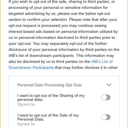
If you wish to opt-out of the sale, sharing to third parties, or
processing of your personal or sensitive information for
Resumen de datos de la ruta entre Lugo y
targeted advertising by us, please use the below opt-out
Santander+cantabria
section to confirm your selection. Please note that after your
opt-out request is processed you may continue seeing
interest-based ads based on personal information utilized by
Tipo de
Precio
Gasto
Gasto
Gasto
us or personal information disclosed to third parties prior to
combustible
por litro
5l/100km
7l/100km
10l/100km
your opt-out. You may separately opt-out of the further
Gasolina 95
0,00€
24
l.
-
33
l.
-
48
l.
- 0,00€
disclosure of your personal information by third parties on the
0,00€
0,00€
IAB’s list of downstream participants. This information may
also be disclosed by us to third parties on the
IAB’s List of
Gasolina 98
0,00€
24
l.
-
33
l.
-
48
l.
- 0,00€
Downstream Participants
that may further disclose it to other
0,00€
0,00€
third parties.
Gasoil
0,00€
24
l.
-
33
l.
-
48
l.
- 0,00€
0,00€
0,00€
Personal Data Processing Opt Outs
Bio diesel
0,00€
24
l.
-
33
l.
-
48
l.
- 0,00€
I want to opt-out of the Sharing of my
0,00€
0,00€
personal data.
Opted In
Estado del tráfico e incidencias de la DGT en
I want to opt-out of the Sale of my
Lugo
Personal Data.
Actualmente no hay incidencias de tráfico cerca de
Lugo
Opted In