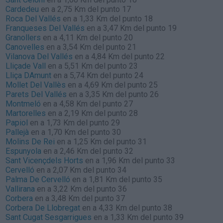
Cardedeu
en a 2,75 Km del punto 17
Roca Del Vallés
en a 1,33 Km del punto 18
Franqueses Del Vallés
en a 3,47 Km del punto 19
Granollers
en a 4,11 Km del punto 20
Canovelles
en a 3,54 Km del punto 21
Vilanova Del Vallés
en a 4,84 Km del punto 22
Lliçade Vall
en a 5,51 Km del punto 23
Lliça DAmunt
en a 5,74 Km del punto 24
Mollet Del Vallès
en a 4,69 Km del punto 25
Parets Del Vallés
en a 3,35 Km del punto 26
Montmeló
en a 4,58 Km del punto 27
Martorelles
en a 2,19 Km del punto 28
Papiol
en a 1,73 Km del punto 29
Pallejà
en a 1,70 Km del punto 30
Molins De Rei
en a 1,25 Km del punto 31
Espunyola
en a 2,46 Km del punto 32
Sant Vicençdels Horts
en a 1,96 Km del punto 33
Cervelló
en a 2,07 Km del punto 34
Palma De Cervelló
en a 1,81 Km del punto 35
Vallirana
en a 3,22 Km del punto 36
Corbera
en a 3,48 Km del punto 37
Corbera De Llobregat
en a 4,33 Km del punto 38
Sant Cugat Sesgarrigues
en a 1,33 Km del punto 39