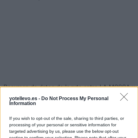
Resumen de datos de la ruta entre LA MOSCA y
BARRIO LAS ACACIAS (JOSE C. PAZ,
yotellevo.es -
Do Not Process My Personal
PDO.GRAL. SARMIENTO) Buenos Aires
Information
Tipo de
Precio
Gasto
Gasto
Gasto
If you wish to opt-out of the sale, sharing to third parties, or
combustible
por litro
5l/100km
7l/100km
10l/100km
processing of your personal or sensitive information for
targeted advertising by us, please use the below opt-out
Gasolina 95
0,00€
2
l.
- 0,00€
3
l.
- 0,00€
5
l.
- 0,00€
section to confirm your selection. Please note that after your