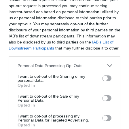
Gasolina 98
0,00€
2
l.
- 0,00€
3
l.
- 0,00€
5
l.
- 0,00€
opt-out request is processed you may continue seeing
interest-based ads based on personal information utilized by
Gasoil
0,00€
2
l.
- 0,00€
3
l.
- 0,00€
5
l.
- 0,00€
us or personal information disclosed to third parties prior to
Bio diesel
0,00€
2
l.
- 0,00€
3
l.
- 0,00€
5
l.
- 0,00€
your opt-out. You may separately opt-out of the further
disclosure of your personal information by third parties on the
Estado del tráfico e incidencias de la DGT en LA
IAB’s list of downstream participants. This information may
MOSCA
also be disclosed by us to third parties on the
IAB’s List of
Actualmente no hay incidencias de tráfico cerca de
LA
Downstream Participants
that may further disclose it to other
MOSCA
según la dirección general de tráfico
third parties.
Estado del tráfico e incidencias de la DGT en
Personal Data Processing Opt Outs
BARRIO LAS ACACIAS (JOSE C. PAZ,
I want to opt-out of the Sharing of my
PDO.GRAL. SARMIENTO) Buenos Aires
personal data.
Actualmente no hay incidencias de tráfico cerca de
BARRIO
Opted In
LAS ACACIAS (JOSE C. PAZ, PDO.GRAL. SARMIENTO)
Buenos Aires
según la dirección general de tráfico
I want to opt-out of the Sale of my
Personal Data.
Localidades que puedes ver por el camino
Opted In
Lloret De Mar
en a 0,67 Km del punto 1
I want to opt-out of processing my
Blanes
en a 3,51 Km del punto 2
Personal Data for Targeted Advertising.
Palafolls
en a 5,13 Km del punto 3
Opted In
Malgrat De Mar
en a 6,32 Km del punto 4