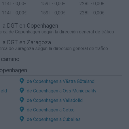
114
l.
- 0,00€
159
l.
- 0,00€
228
l.
- 0,00€
114
l.
- 0,00€
159
l.
- 0,00€
228
l.
- 0,00€
de la DGT en Copenhagen
cerca de
Copenhagen
según la dirección general de tráfico
e la DGT en Zaragoza
cerca de
Zaragoza
según la dirección general de tráfico
l camino
Copenhagen
de Copenhagen a Västra Götaland
feld
de Copenhagen a Oss Municipality
de Copenhagen a Valladolid
de Copenhagen a Getxo
de Copenhagen a Cubelles