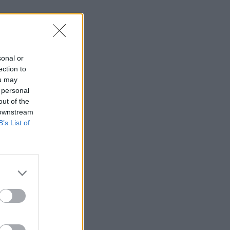
sonal or
ection to
ou may
 personal
out of the
 downstream
B’s List of