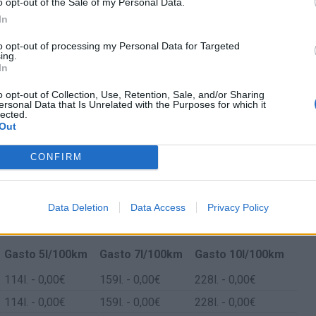
o opt-out of the Sale of my Personal Data.
In
to opt-out of processing my Personal Data for Targeted
ing.
In
o opt-out of Collection, Use, Retention, Sale, and/or Sharing
ersonal Data that Is Unrelated with the Purposes for which it
lected.
Out
CONFIRM
Data Deletion
Data Access
Privacy Policy
e Copenhagen y Zaragoza
Gasto 5l/100km
Gasto 7l/100km
Gasto 10l/100km
114
l.
- 0,00€
159
l.
- 0,00€
228
l.
- 0,00€
114
l.
- 0,00€
159
l.
- 0,00€
228
l.
- 0,00€