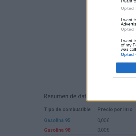
I want t
Opted 
I want 
Advertis
Opted 
I want t
of my P
was col
Opted 
Resumen de datos de la ruta entr
Tipo de combustible
Precio por litro
Gasolina 95
0,00€
Gasolina 98
0,00€