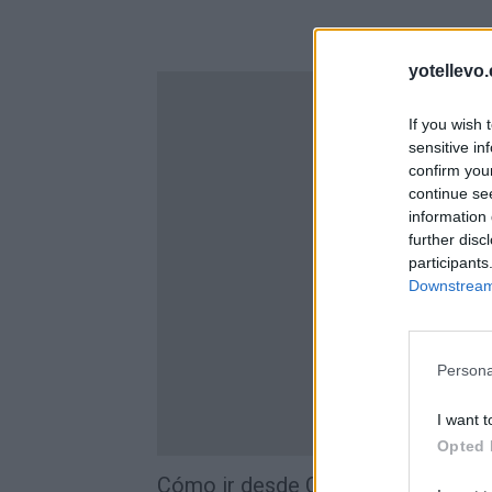
yotellevo.
If you wish 
sensitive in
confirm you
continue se
information 
further disc
participants
Downstream 
Persona
I want t
Opted 
Cómo ir desde Copenhagen a Zar