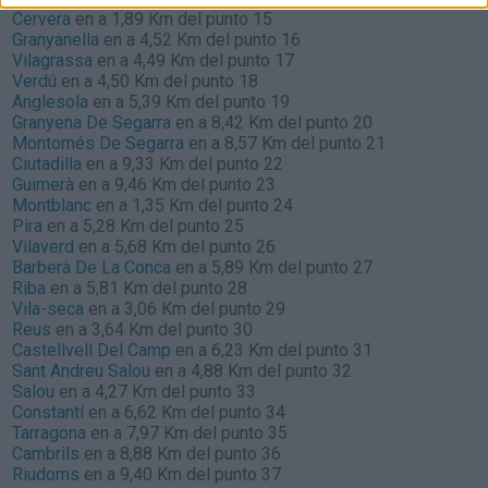
Cervera
en a 1,89 Km del punto 15
Granyanella
en a 4,52 Km del punto 16
Vilagrassa
en a 4,49 Km del punto 17
Verdú
en a 4,50 Km del punto 18
Anglesola
en a 5,39 Km del punto 19
Granyena De Segarra
en a 8,42 Km del punto 20
Montornés De Segarra
en a 8,57 Km del punto 21
Ciutadilla
en a 9,33 Km del punto 22
Guimerà
en a 9,46 Km del punto 23
Montblanc
en a 1,35 Km del punto 24
Pira
en a 5,28 Km del punto 25
Vilaverd
en a 5,68 Km del punto 26
Barberà De La Conca
en a 5,89 Km del punto 27
Riba
en a 5,81 Km del punto 28
Vila-seca
en a 3,06 Km del punto 29
Reus
en a 3,64 Km del punto 30
Castellvell Del Camp
en a 6,23 Km del punto 31
Sant Andreu Salou
en a 4,88 Km del punto 32
Salou
en a 4,27 Km del punto 33
Constantí
en a 6,62 Km del punto 34
Tarragona
en a 7,97 Km del punto 35
Cambrils
en a 8,88 Km del punto 36
Riudoms
en a 9,40 Km del punto 37