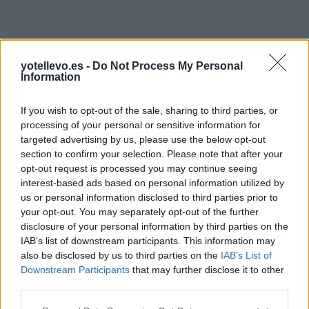
yotellevo.es -
Do Not Process My Personal
Information
Resumen de datos de la ruta entre Paraje San
If you wish to opt-out of the sale, sharing to third parties, or
Juan Distrito Federal y Lomas De Zaragoza
processing of your personal or sensitive information for
targeted advertising by us, please use the below opt-out
Tipo de
Precio
Gasto
Gasto
Gasto
section to confirm your selection. Please note that after your
combustible
por litro
5l/100km
7l/100km
10l/100km
opt-out request is processed you may continue seeing
Gasolina 95
0,00€
0
l.
- 0,00€
0
l.
- 0,00€
0
l.
- 0,00€
interest-based ads based on personal information utilized by
us or personal information disclosed to third parties prior to
Gasolina 98
0,00€
0
l.
- 0,00€
0
l.
- 0,00€
0
l.
- 0,00€
your opt-out. You may separately opt-out of the further
Gasoil
0,00€
0
l.
- 0,00€
0
l.
- 0,00€
0
l.
- 0,00€
disclosure of your personal information by third parties on the
IAB’s list of downstream participants. This information may
Bio diesel
0,00€
0
l.
- 0,00€
0
l.
- 0,00€
0
l.
- 0,00€
also be disclosed by us to third parties on the
IAB’s List of
Downstream Participants
that may further disclose it to other
Estado del tráfico e incidencias de la DGT en
third parties.
Paraje San Juan Distrito Federal