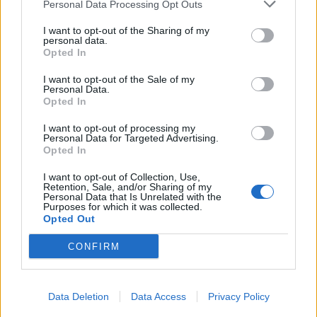
Resumen de datos de la ruta entre Mirandela y
Personal Data Processing Opt Outs
Zaragoza
I want to opt-out of the Sharing of my
personal data.
Tipo de
Precio
Gasto
Gasto
Gasto
Opted In
combustible
por litro
5l/100km
7l/100km
10l/100km
I want to opt-out of the Sale of my
Gasolina 95
0,00€
33
l.
-
47
l.
-
67
l.
- 0,00€
Personal Data.
0,00€
0,00€
Opted In
Gasolina 98
0,00€
33
l.
-
47
l.
-
67
l.
- 0,00€
I want to opt-out of processing my
0,00€
0,00€
Personal Data for Targeted Advertising.
Opted In
Gasoil
0,00€
33
l.
-
47
l.
-
67
l.
- 0,00€
0,00€
0,00€
I want to opt-out of Collection, Use,
Retention, Sale, and/or Sharing of my
Bio diesel
0,00€
33
l.
-
47
l.
-
67
l.
- 0,00€
Personal Data that Is Unrelated with the
Purposes for which it was collected.
0,00€
0,00€
Opted Out
Estado del tráfico e incidencias de la DGT en
CONFIRM
Mirandela
Actualmente no hay incidencias de tráfico cerca de
Mirandela
según la dirección general de tráfico
Data Deletion
Data Access
Privacy Policy
Estado del tráfico e incidencias de la DGT en