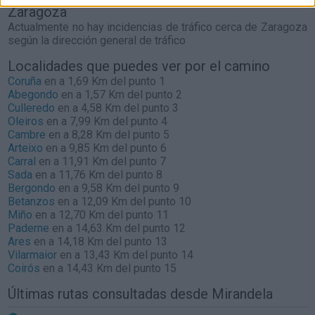
Zaragoza
Actualmente no hay incidencias de tráfico cerca de
Zaragoza
según la dirección general de tráfico
Localidades que puedes ver por el camino
Coruña
en a 1,69 Km del punto 1
Abegondo
en a 1,57 Km del punto 2
Culleredo
en a 4,58 Km del punto 3
Oleiros
en a 7,99 Km del punto 4
Cambre
en a 8,28 Km del punto 5
Arteixo
en a 9,85 Km del punto 6
Carral
en a 11,91 Km del punto 7
Sada
en a 11,76 Km del punto 8
Bergondo
en a 9,58 Km del punto 9
Betanzos
en a 12,09 Km del punto 10
Miño
en a 12,70 Km del punto 11
Paderne
en a 14,63 Km del punto 12
Ares
en a 14,18 Km del punto 13
Vilarmaior
en a 13,43 Km del punto 14
Coirós
en a 14,43 Km del punto 15
Últimas rutas consultadas desde Mirandela