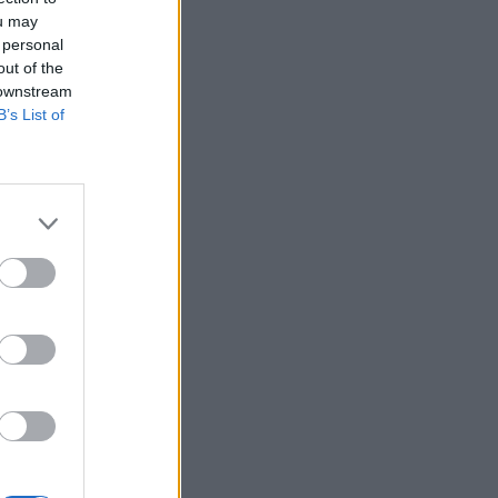
ou may
 personal
out of the
 downstream
B’s List of