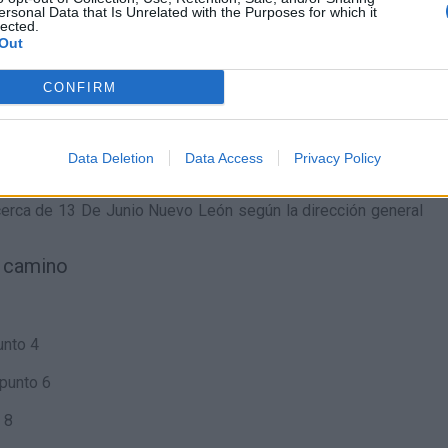
0
l.
- 0,00€
0
l.
- 0,00€
0
l.
- 0,00€
ersonal Data that Is Unrelated with the Purposes for which it
lected.
0
l.
- 0,00€
0
l.
- 0,00€
0
l.
- 0,00€
Out
0
l.
- 0,00€
0
l.
- 0,00€
0
l.
- 0,00€
CONFIRM
e la DGT en Benito Juárez (F-96)
 cerca de
Benito Juárez (F-96)
según la dirección general de
Data Deletion
Data Access
Privacy Policy
de la DGT en 13 De Junio Nuevo León
cerca de
13 De Junio Nuevo León
según la dirección general
l camino
unto 4
punto 6
 8