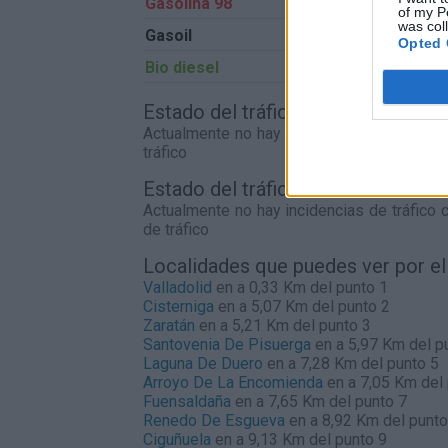
Gasolina 98
0,00€
of my P
was col
Gasoil
0,00€
Opted 
Bio diesel
0,00€
Estado del tráfico e incidencias d
Actualmente no hay incidencias de tráfico
tráfico
Estado del tráfico e incidencias 
Actualmente no hay incidencias de tráfico 
de tráfico
Localidades que puedes ver por e
Valladolid
en a 0,33 Km del punto 1
Cisterniga
en a 5,07 Km del punto 2
Zaratán
en a 5,21 Km del punto 3
Santovenia De Pisuerga
en a 5,97 Km del p
Laguna De Duero
en a 7,28 Km del punto 5
Arroyo De La Encomienda
en a 7,05 Km del 
Fuensaldaña
en a 7,65 Km del punto 7
Renedo De Esgueva
en a 8,92 Km del punto
Ciguñuela
en a 9,13 Km del punto 9