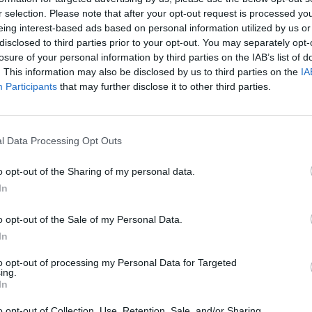
6) a 13 De Junio Nuevo León
r selection. Please note that after your opt-out request is processed y
eing interest-based ads based on personal information utilized by us or
disclosed to third parties prior to your opt-out. You may separately opt-
losure of your personal information by third parties on the IAB’s list of
. This information may also be disclosed by us to third parties on the
IA
Participants
that may further disclose it to other third parties.
l Data Processing Opt Outs
o opt-out of the Sharing of my personal data.
In
o opt-out of the Sale of my Personal Data.
 Benito Juárez (F-96) y 13 De Junio Nuevo León
In
to opt-out of processing my Personal Data for Targeted
Gasto 5l/100km
Gasto 7l/100km
Gasto 10l/100km
ing.
In
0
l.
- 0,00€
0
l.
- 0,00€
0
l.
- 0,00€
o opt-out of Collection, Use, Retention, Sale, and/or Sharing