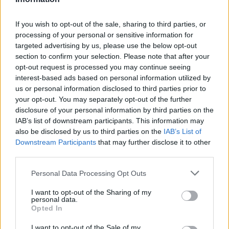
If you wish to opt-out of the sale, sharing to third parties, or
processing of your personal or sensitive information for
targeted advertising by us, please use the below opt-out
section to confirm your selection. Please note that after your
Resumen de datos de la ruta entre Balcones De
opt-out request is processed you may continue seeing
Mederos y Topo Chico Nuevo León
interest-based ads based on personal information utilized by
us or personal information disclosed to third parties prior to
Tipo de
Precio
Gasto
Gasto
Gasto
your opt-out. You may separately opt-out of the further
combustible
por litro
5l/100km
7l/100km
10l/100km
disclosure of your personal information by third parties on the
IAB’s list of downstream participants. This information may
Gasolina 95
0,00€
0
l.
- 0,00€
0
l.
- 0,00€
0
l.
- 0,00€
also be disclosed by us to third parties on the
IAB’s List of
Gasolina 98
0,00€
0
l.
- 0,00€
0
l.
- 0,00€
0
l.
- 0,00€
Downstream Participants
that may further disclose it to other
third parties.
Gasoil
0,00€
0
l.
- 0,00€
0
l.
- 0,00€
0
l.
- 0,00€
Bio diesel
0,00€
0
l.
- 0,00€
0
l.
- 0,00€
0
l.
- 0,00€
Personal Data Processing Opt Outs
I want to opt-out of the Sharing of my
Estado del tráfico e incidencias de la DGT en
personal data.
Balcones De Mederos
Opted In
Actualmente no hay incidencias de tráfico cerca de
Balcones
De Mederos
I want to opt-out of the Sale of my
según la dirección general de tráfico