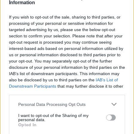
Information
Precios de la
kilómetros
gasolina en
Massanes
a 8,17
If you wish to opt-out of the sale, sharing to third parties, or
Riudarenes
kilómetros
processing of your personal or sensitive information for
targeted advertising by us, please use the below opt-out
Brunyola
a 9,47 kilómetros
section to confirm your selection. Please note that after your
Hostalric
a 10,67
opt-out request is processed you may continue seeing
kilómetros
interest-based ads based on personal information utilized by
us or personal information disclosed to third parties prior to
Riudellots de la Selva
a
your opt-out. You may separately opt-out of the further
10,71 kilómetros
disclosure of your personal information by third parties on the
IAB’s list of downstream participants. This information may
Girona
a 19,86 kilómetros
also be disclosed by us to third parties on the
IAB’s List of
Barcelona
a 66,28
Downstream Participants
that may further disclose it to other
kilómetros
third parties.
Tarragona
a 145,34
Personal Data Processing Opt Outs
kilómetros
I want to opt-out of the Sharing of my
Lleida
a 175,01 kilómetros
personal data.
Opted In
Palma de Mallorca
a