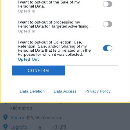
250,54 kilómetros
I want to opt-out of the Sale of my
Personal Data.
Huesca
a 260,68
Opted In
kilómetros
I want to opt-out of processing my
Personal Data for Targeted Advertising.
Zaragoza
a 298,62
Opted In
kilómetros
I want to opt-out of Collection, Use,
Castellón
a 308,58
Retention, Sale, and/or Sharing of my
kilómetros
Personal Data that Is Unrelated with the
Purposes for which it was collected.
Teruel
a 360,05 kilómetros
Opted Out
Valencia
a 369,38
CONFIRM
kilómetros
Pamplona
a 373,20
Data Deletion
Data Access
Privacy Policy
kilómetros
San Sebastián
a 418,88
kilómetros
Soria
a 429,48 kilómetros
Logroño
a 431,88