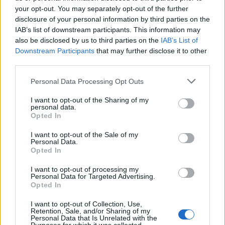
your opt-out. You may separately opt-out of the further
disclosure of your personal information by third parties on the
IAB’s list of downstream participants. This information may
also be disclosed by us to third parties on the
IAB’s List of
Downstream Participants
that may further disclose it to other
third parties.
Resumen de datos de la ruta entre Albalat Dels
Personal Data Processing Opt Outs
Sorells Valencia y Alfara Del Patriarca Valencia
I want to opt-out of the Sharing of my
Tipo de
Precio
Gasto
Gasto
Gasto
personal data.
combustible
por litro
5l/100km
7l/100km
10l/100km
Opted In
Gasolina 95
0,00€
0
l.
- 0,00€
0
l.
- 0,00€
0
l.
- 0,00€
I want to opt-out of the Sale of my
Personal Data.
Gasolina 98
0,00€
0
l.
- 0,00€
0
l.
- 0,00€
0
l.
- 0,00€
Opted In
Gasoil
0,00€
0
l.
- 0,00€
0
l.
- 0,00€
0
l.
- 0,00€
I want to opt-out of processing my
Personal Data for Targeted Advertising.
Bio diesel
0,00€
0
l.
- 0,00€
0
l.
- 0,00€
0
l.
- 0,00€
Opted In
Estado del tráfico e incidencias de la DGT en
I want to opt-out of Collection, Use,
Retention, Sale, and/or Sharing of my
Albalat Dels Sorells Valencia
Personal Data that Is Unrelated with the