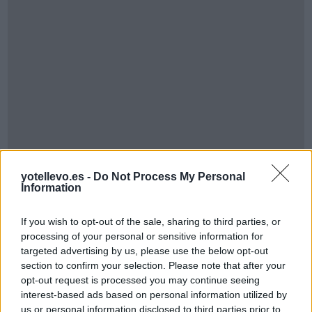
yotellevo.es -
Do Not Process My Personal
Cómo ir desde Albalat Dels Sorells Valencia a
Information
Alfara Del Patriarca Valencia
If you wish to opt-out of the sale, sharing to third parties, or
processing of your personal or sensitive information for
targeted advertising by us, please use the below opt-out
section to confirm your selection. Please note that after your
opt-out request is processed you may continue seeing
interest-based ads based on personal information utilized by
us or personal information disclosed to third parties prior to