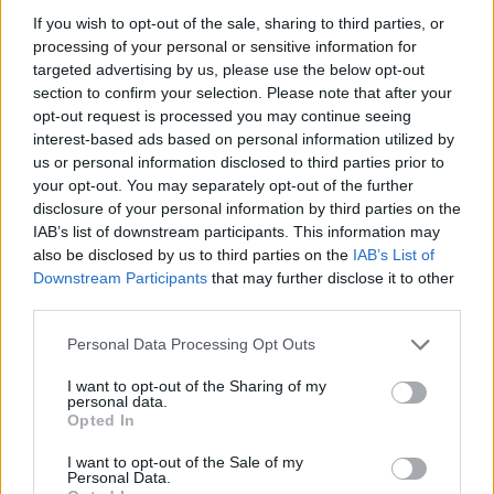
Lliçade Vall
a 5,60
If you wish to opt-out of the sale, sharing to third parties, or
kilómetros
processing of your personal or sensitive information for
targeted advertising by us, please use the below opt-out
Mollet del Vallès
a 5,84
section to confirm your selection. Please note that after your
kilómetros
opt-out request is processed you may continue seeing
Alella
a 6,18 kilómetros
interest-based ads based on personal information utilized by
us or personal information disclosed to third parties prior to
Barcelona
a 18,95
your opt-out. You may separately opt-out of the further
kilómetros
disclosure of your personal information by third parties on the
IAB’s list of downstream participants. This information may
Girona
a 67,34 kilómetros
also be disclosed by us to third parties on the
IAB’s List of
Tarragona
a 97,23
Downstream Participants
that may further disclose it to other
kilómetros
third parties.
Lleida
a 136,47 kilómetros
Personal Data Processing Opt Outs
Palma de Mallorca
a
I want to opt-out of the Sharing of my
221,85 kilómetros
personal data.
Opted In
Huesca
a 231,12
kilómetros
I want to opt-out of the Sale of my
Personal Data.