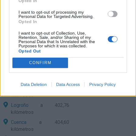
Castellón
a 259,87
Opted In
kilómetros
I want to opt-out of processing my
Personal Data for Targeted Advertising.
Zaragoza
a 261,41
Opted In
kilómetros
I want to opt-out of Collection, Use,
Teruel
a 312,89 kilómetros
Retention, Sale, and/or Sharing of my
Personal Data that Is Unrelated with the
Valencia
a 320,84
Purposes for which it was collected.
kilómetros
Opted Out
Pamplona
a 350,16
CONFIRM
kilómetros
Soria
a 393,58 kilómetros
Data Deletion
Data Access
Privacy Policy
San Sebastián
a 400,21
kilómetros
Logroño
a 402,76
kilómetros
Cuenca
a 404,60
kilómetros