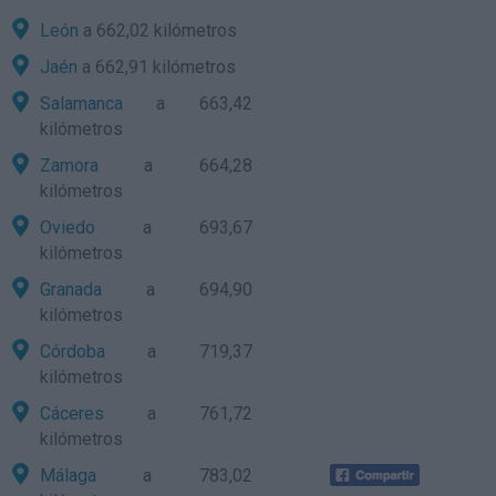
León
a 662,02 kilómetros
Jaén
a 662,91 kilómetros
Salamanca
a 663,42
kilómetros
Zamora
a 664,28
kilómetros
Oviedo
a 693,67
kilómetros
Granada
a 694,90
kilómetros
Córdoba
a 719,37
kilómetros
Cáceres
a 761,72
kilómetros
Málaga
a 783,02