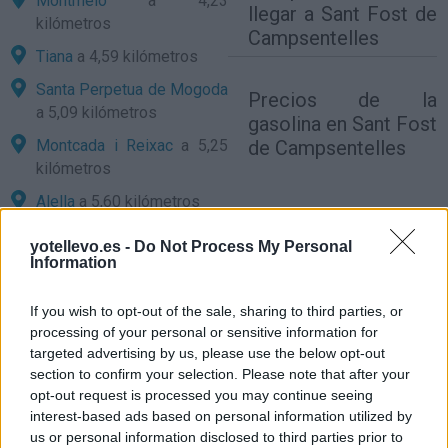
Montmeló
a 4,23
llegar a Sant Fost de
kilómetros
Campsentelles
Tiana
a 4,59 kilómetros
Santa Perpetua de Mogoda
Precios de la
a 5,09 kilómetros
gasolina en Sant Fost
Montcada i Reixac
a 5,25
de Campsentelles
kilómetros
Alella
a 5,60 kilómetros
Vallromanes
a 5,62
yotellevo.es -
Do Not Process My Personal
kilómetros
Information
Barcelona
a 15,12
If you wish to opt-out of the sale, sharing to third parties, or
kilómetros
processing of your personal or sensitive information for
Girona
a 71,29 kilómetros
targeted advertising by us, please use the below opt-out
section to confirm your selection. Please note that after your
Tarragona
a 93,60
opt-out request is processed you may continue seeing
kilómetros
interest-based ads based on personal information utilized by
Lleida
a 134,29 kilómetros
us or personal information disclosed to third parties prior to