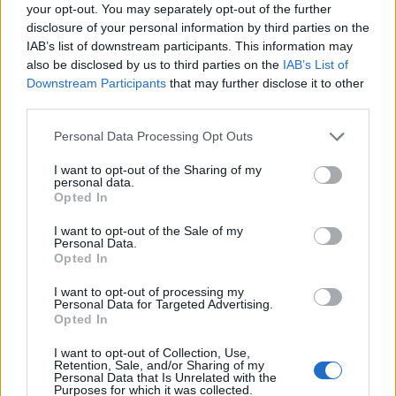
your opt-out. You may separately opt-out of the further
Palma de Mallorca
a
disclosure of your personal information by third parties on the
219,15 kilómetros
IAB’s list of downstream participants. This information may
also be disclosed by us to third parties on the
IAB’s List of
Huesca
a 229,77
Downstream Participants
that may further disclose it to other
kilómetros
third parties.
Castellón
a 255,98
kilómetros
Personal Data Processing Opt Outs
Zaragoza
a 259,20
I want to opt-out of the Sharing of my
personal data.
kilómetros
Opted In
Teruel
a 309,39 kilómetros
I want to opt-out of the Sale of my
Personal Data.
Valencia
a 316,91
Opted In
kilómetros
I want to opt-out of processing my
Pamplona
a 349,32
Personal Data for Targeted Advertising.
kilómetros
Opted In
Soria
a 391,44 kilómetros
I want to opt-out of Collection, Use,
Retention, Sale, and/or Sharing of my
San Sebastián
a 399,74
Personal Data that Is Unrelated with the
Purposes for which it was collected.
kilómetros