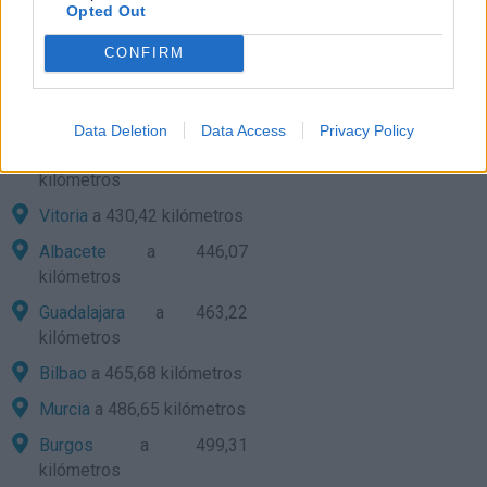
Opted Out
Cuenca
a 401,16
CONFIRM
kilómetros
Logroño
a 401,31
kilómetros
Data Deletion
Data Access
Privacy Policy
Alicante
a 421,64
kilómetros
Vitoria
a 430,42 kilómetros
Albacete
a 446,07
kilómetros
Guadalajara
a 463,22
kilómetros
Bilbao
a 465,68 kilómetros
Murcia
a 486,65 kilómetros
Burgos
a 499,31
kilómetros