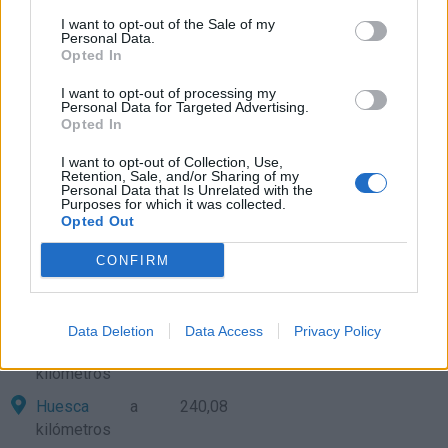
Logroño
a 96,20
I want to opt-out of the Sale of my
kilómetros
Personal Data.
Opted In
Pamplona
a 116,36
kilómetros
I want to opt-out of processing my
Personal Data for Targeted Advertising.
Burgos
a 119,94
Opted In
kilómetros
I want to opt-out of Collection, Use,
Soria
a 170,25 kilómetros
Retention, Sale, and/or Sharing of my
Personal Data that Is Unrelated with the
Palencia
Purposes for which it was collected.
a 190,89
Opted Out
kilómetros
Valladolid
a 231,80
CONFIRM
kilómetros
León
a 232,23 kilómetros
Data Deletion
Data Access
Privacy Policy
Oviedo
a 236,63
kilómetros
Huesca
a 240,08
kilómetros