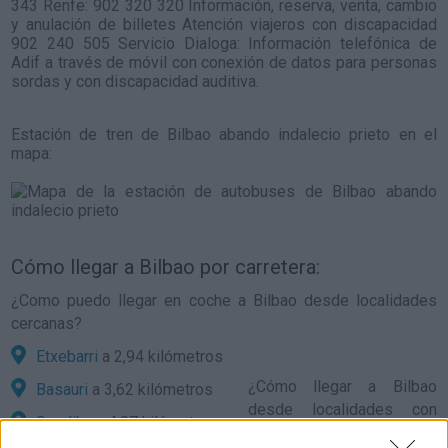
343 Renfe: 902 320 320 Información, reserva, venta, cambio
y anulación de billetes Atención viajeros con discapacidad
902 240 505 Servicio Dialoga: Información telefónica de
Adif a través de móvil con conexión de datos para personas
sordas y con discapacidad auditiva.
Estación de tren de Bilbao abando indalecio prieto en el
mapa:
Cómo llegar a Bilbao por carretera:
¿Como puedo llegar en coche a Bilbao desde localidades
cercanas?
Etxebarri
a 2,94 kilómetros
¿
Cómo llegar a Bilbao
Basauri
a 3,62 kilómetros
desde localidades con
Sondika
a 4,87 kilómetros
gran población o capitales