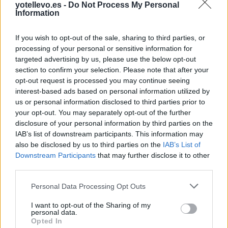
Alonsotegi
a 5,49
de provincia?
yotellevo.es -
Do Not Process My Personal
Information
kilómetros
Zamudio
a 5,54 kilómetros
Comparte
cómo
If you wish to opt-out of the sale, sharing to third parties, or
processing of your personal or sensitive information for
Añover de Tajo
a 5,92
llegar a Bilbao
targeted advertising by us, please use the below opt-out
kilómetros
section to confirm your selection. Please note that after your
Erandio
a 5,92 kilómetros
opt-out request is processed you may continue seeing
Precios de la
interest-based ads based on personal information utilized by
gasolina en Bilbao
Derio
a 6,06 kilómetros
us or personal information disclosed to third parties prior to
Arrigorriaga
a 6,21
your opt-out. You may separately opt-out of the further
kilómetros
disclosure of your personal information by third parties on the
IAB’s list of downstream participants. This information may
Zaratamo
a 6,49 kilómetros
also be disclosed by us to third parties on the
IAB’s List of
Downstream Participants
that may further disclose it to other
Vitoria
a 50,00 kilómetros
third parties.
Santander
a 75,02
kilómetros
Personal Data Processing Opt Outs
San Sebastián
a 76,57
I want to opt-out of the Sharing of my
personal data.
kilómetros
Opted In