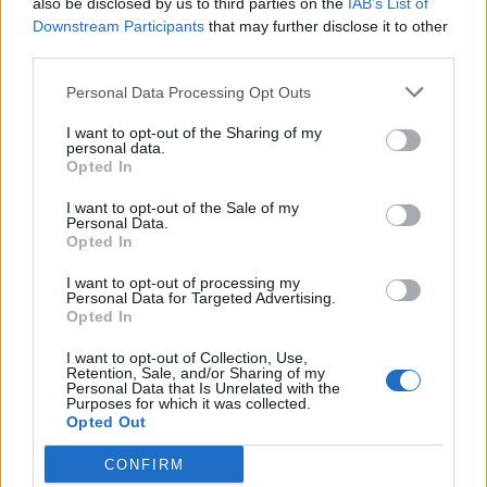
also be disclosed by us to third parties on the
IAB’s List of
Resumen de datos de la ruta entre Segovia y
Downstream Participants
that may further disclose it to other
Bilbao+vizcaya
third parties.
Personal Data Processing Opt Outs
Tipo de
Precio
Gasto
Gasto
Gasto
combustible
por litro
5l/100km
7l/100km
10l/100km
I want to opt-out of the Sharing of my
personal data.
Gasolina 95
0,00€
22
l.
-
31
l.
-
44
l.
- 0,00€
Opted In
0,00€
0,00€
I want to opt-out of the Sale of my
Gasolina 98
0,00€
22
l.
-
31
l.
-
44
l.
- 0,00€
Personal Data.
0,00€
0,00€
Opted In
Gasoil
0,00€
22
l.
-
31
l.
-
44
l.
- 0,00€
I want to opt-out of processing my
0,00€
0,00€
Personal Data for Targeted Advertising.
Opted In
Bio diesel
0,00€
22
l.
-
31
l.
-
44
l.
- 0,00€
0,00€
0,00€
I want to opt-out of Collection, Use,
Retention, Sale, and/or Sharing of my
Personal Data that Is Unrelated with the
Estado del tráfico e incidencias de la DGT en
Purposes for which it was collected.
Segovia
Opted Out
Actualmente no hay incidencias de tráfico cerca de
Segovia
según la dirección general de tráfico
CONFIRM