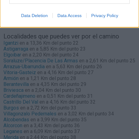
Estado del tráfico e incidencias de la DGT en
Bilbao+vizcaya
Data Deletion
Data Access
Privacy Policy
Actualmente no hay incidencias de tráfico cerca de
Bilbao+vizcaya
según la dirección general de tráfico
Localidades que puedes ver por el camino
Igantzi
en a 13,36 Km del punto 22
Astigarraga
en a 5,85 Km del punto 23
Elgoibar
en a 2,20 Km del punto 24
Soraluze/Placencia De Las Armas
en a 2,61 Km del punto 25
Arrazua-Ubarrundia
en a 5,63 Km del punto 26
Vitoria-Gasteiz
en a 4,16 Km del punto 27
Armión
en a 1,21 Km del punto 28
Berantevilla
en a 4,35 Km del punto 29
Briviesca
en a 2,04 Km del punto 30
Cardeñajimeno
en a 0,51 Km del punto 31
Castrillo Del Val
en a 4,16 Km del punto 32
Burgos
en a 2,72 Km del punto 33
Villagonzalo Pedernales
en a 3,02 Km del punto 34
Alcobendas
en a 3,99 Km del punto 35
Alcorcon
en a 3,43 Km del punto 36
Leganes
en a 6,09 Km del punto 37
Merida
en a 2,44 Km del punto 38