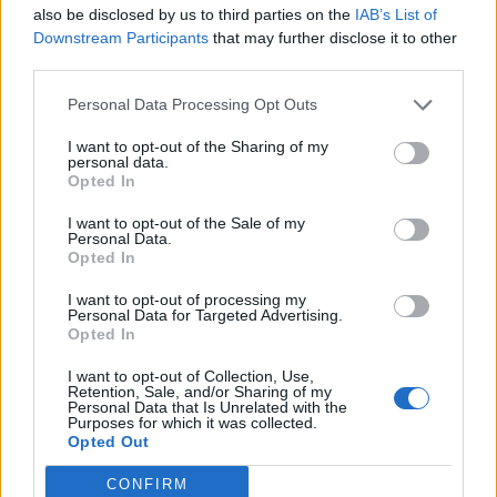
also be disclosed by us to third parties on the
IAB’s List of
Downstream Participants
that may further disclose it to other
third parties.
Personal Data Processing Opt Outs
Resumen de datos de la ruta entre Santander
I want to opt-out of the Sharing of my
Cantabria y Massanassa Valencia
personal data.
Opted In
Tipo de
Precio
Gasto
Gasto
Gasto
I want to opt-out of the Sale of my
combustible
por litro
5l/100km
7l/100km
10l/100km
Personal Data.
Opted In
Gasolina 95
0,00€
38
l.
-
53
l.
-
76
l.
- 0,00€
0,00€
0,00€
I want to opt-out of processing my
Personal Data for Targeted Advertising.
Gasolina 98
0,00€
38
l.
-
53
l.
-
76
l.
- 0,00€
Opted In
0,00€
0,00€
I want to opt-out of Collection, Use,
Gasoil
0,00€
38
l.
-
53
l.
-
76
l.
- 0,00€
Retention, Sale, and/or Sharing of my
0,00€
0,00€
Personal Data that Is Unrelated with the
Purposes for which it was collected.
Bio diesel
0,00€
38
l.
-
53
l.
-
76
l.
- 0,00€
Opted Out
0,00€
0,00€
CONFIRM