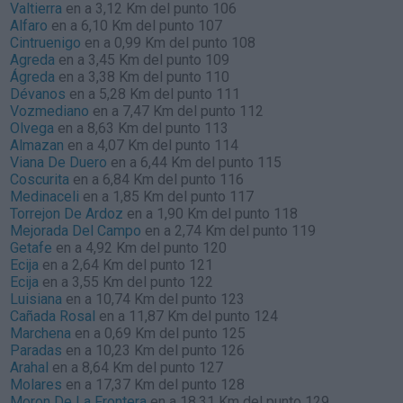
Valtierra
en a 3,12 Km del punto 106
Alfaro
en a 6,10 Km del punto 107
Cintruenigo
en a 0,99 Km del punto 108
Agreda
en a 3,45 Km del punto 109
Ágreda
en a 3,38 Km del punto 110
Dévanos
en a 5,28 Km del punto 111
Vozmediano
en a 7,47 Km del punto 112
Olvega
en a 8,63 Km del punto 113
Almazan
en a 4,07 Km del punto 114
Viana De Duero
en a 6,44 Km del punto 115
Coscurita
en a 6,84 Km del punto 116
Medinaceli
en a 1,85 Km del punto 117
Torrejon De Ardoz
en a 1,90 Km del punto 118
Mejorada Del Campo
en a 2,74 Km del punto 119
Getafe
en a 4,92 Km del punto 120
Ecija
en a 2,64 Km del punto 121
Ecija
en a 3,55 Km del punto 122
Luisiana
en a 10,74 Km del punto 123
Cañada Rosal
en a 11,87 Km del punto 124
Marchena
en a 0,69 Km del punto 125
Paradas
en a 10,23 Km del punto 126
Arahal
en a 8,64 Km del punto 127
Molares
en a 17,37 Km del punto 128
Moron De La Frontera
en a 18,31 Km del punto 129