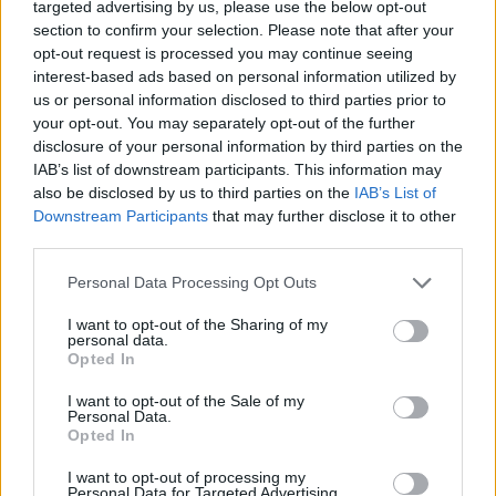
Resumen de datos de la ruta entre Tortosa y
targeted advertising by us, please use the below opt-out
Catarroja
section to confirm your selection. Please note that after your
opt-out request is processed you may continue seeing
Tipo de
Precio
Gasto
Gasto
Gasto
interest-based ads based on personal information utilized by
combustible
por litro
5l/100km
7l/100km
10l/100km
us or personal information disclosed to third parties prior to
your opt-out. You may separately opt-out of the further
Gasolina 95
0,00€
10
l.
-
14
l.
-
21
l.
- 0,00€
disclosure of your personal information by third parties on the
0,00€
0,00€
IAB’s list of downstream participants. This information may
Gasolina 98
0,00€
10
l.
-
14
l.
-
21
l.
- 0,00€
also be disclosed by us to third parties on the
IAB’s List of
0,00€
0,00€
Downstream Participants
that may further disclose it to other
third parties.
Gasoil
0,00€
10
l.
-
14
l.
-
21
l.
- 0,00€
0,00€
0,00€
Personal Data Processing Opt Outs
Bio diesel
0,00€
10
l.
-
14
l.
-
21
l.
- 0,00€
I want to opt-out of the Sharing of my
0,00€
0,00€
personal data.
Opted In
Estado del tráfico e incidencias de la DGT en
Tortosa
I want to opt-out of the Sale of my
Personal Data.
Actualmente no hay incidencias de tráfico cerca de
Tortosa
Opted In
según la dirección general de tráfico
I want to opt-out of processing my
Estado del tráfico e incidencias de la DGT en
Personal Data for Targeted Advertising.