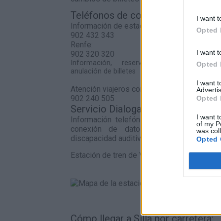
Teléfonos de contacto
I want t
Información de estaciones
Opted 
902 432 343
Renfe:
I want t
902 320 320
Información, reserva, venta, cambio 
Opted 
anulación de billetes
I want 
Atención viajeros con discapacidad
Advertis
902 240 505
Opted 
Servicio Dialoga:
I want t
Información telefónica de Adif a través
of my P
conexión de datos para personas s
was col
discapacidad auditiva.
Opted 
Estación de tren de Valencia joaquÍn sorolla
Cómo llegar a Silla por carretera: