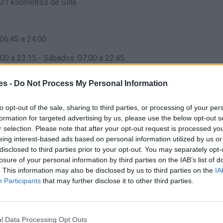
,31 kilómetros de Silla.
06:45 a 24:00
00 a 23:15 - Sábados: 07:00 a 22:45
00 a 23:15 - Sábados: 07:00 a 22:45
es -
Do Not Process My Personal Information
 Festivos: 07:05 a 22:10
to opt-out of the sale, sharing to third parties, or processing of your per
formation for targeted advertising by us, please use the below opt-out s
r selection. Please note that after your opt-out request is processed y
eing interest-based ads based on personal information utilized by us or
Festivos: 06:45 a 24:00
disclosed to third parties prior to your opt-out. You may separately opt-
losure of your personal information by third parties on the IAB’s list of
22:00 - Domingos y Festivos: 07:00 a 22:00
. This information may also be disclosed by us to third parties on the
IA
Participants
that may further disclose it to other third parties.
e puede: Compra directa de billetes AVE-Larga Distancia y
etes adquiridos en Internet o Venta Telefónica - Realizar
l Data Processing Opt Outs
AVE - Formalización Abonos Tarjeta Plus