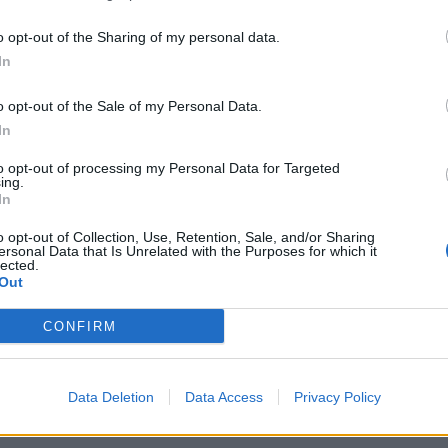
o opt-out of the Sharing of my personal data.
In
o opt-out of the Sale of my Personal Data.
y
In
to opt-out of processing my Personal Data for Targeted
ing.
In
o opt-out of Collection, Use, Retention, Sale, and/or Sharing
 de móvil con
ersonal Data that Is Unrelated with the Purposes for which it
ordas y con
lected.
Out
 - alta velocidad en el mapa
CONFIRM
Data Deletion
Data Access
Privacy Policy