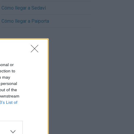
Cómo llegar a Sedaví
Cómo llegar a Paiporta
sonal or
ection to
ou may
 personal
out of the
 downstream
B’s List of