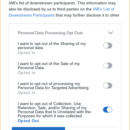
IAB’s list of downstream participants. This information may
Resumen de datos de la ruta entre Roda De
also be disclosed by us to third parties on the
IAB’s List of
Barà y Arbúcies
Downstream Participants
that may further disclose it to other
third parties.
Tipo de
Precio
Gasto
Gasto
Gasto
combustible
por litro
5l/100km
7l/100km
10l/100km
Personal Data Processing Opt Outs
Gasolina 95
0,00€
5
l.
- 0,00€
7
l.
- 0,00€
10
l.
- 0,00€
I want to opt-out of the Sharing of my
personal data.
Gasolina 98
0,00€
5
l.
- 0,00€
7
l.
- 0,00€
10
l.
- 0,00€
Opted In
Gasoil
0,00€
5
l.
- 0,00€
7
l.
- 0,00€
10
l.
- 0,00€
I want to opt-out of the Sale of my
Personal Data.
Bio diesel
0,00€
5
l.
- 0,00€
7
l.
- 0,00€
10
l.
- 0,00€
Opted In
Estado del tráfico e incidencias de la DGT en
I want to opt-out of processing my
Personal Data for Targeted Advertising.
Roda De Barà
Opted In
Actualmente no hay incidencias de tráfico cerca de
Roda De
Barà
según la dirección general de tráfico
I want to opt-out of Collection, Use,
Retention, Sale, and/or Sharing of my
Estado del tráfico e incidencias de la DGT en
Personal Data that Is Unrelated with the
Purposes for which it was collected.
Arbúcies
Opted Out
Actualmente no hay incidencias de tráfico cerca de
Arbúcies