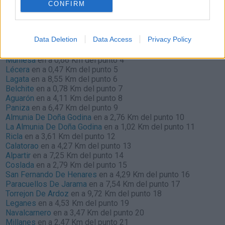
según la dirección general de tráfico
CONFIRM
Localidades que puedes ver por el camino
Alloza
en a 4,04 Km del punto 1
Data Deletion
Data Access
Privacy Policy
Ariño
en a 3,09 Km del punto 2
Oliete
en a 7,20 Km del punto 3
Muniesa
en a 0,66 Km del punto 4
Lécera
en a 0,47 Km del punto 5
Lagata
en a 8,55 Km del punto 6
Belchite
en a 0,78 Km del punto 7
Aguarón
en a 4,11 Km del punto 8
Paniza
en a 6,47 Km del punto 9
Almunia De Doña Godina
en a 2,76 Km del punto 10
La Almunia De Doña Godina
en a 1,02 Km del punto 11
Ricla
en a 3,61 Km del punto 12
Calatorao
en a 4,27 Km del punto 13
Alpartir
en a 7,25 Km del punto 14
Coslada
en a 2,79 Km del punto 15
San Fernando De Henares
en a 4,29 Km del punto 16
Paracuellos De Jarama
en a 7,54 Km del punto 17
Torrejon De Ardoz
en a 9,72 Km del punto 18
Leganes
en a 4,53 Km del punto 19
Navalcarnero
en a 3,47 Km del punto 20
Millanes
en a 2,47 Km del punto 21