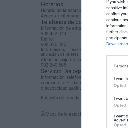
If you wish 
Horarios
sensitive in
Horario de la estación
confirm you
Acceso ininterrumpido a andenes
continue se
Teléfonos de contacto
information 
Información de estaciones
further disc
902 432 343
participants
Renfe:
Downstream 
902 320 320
Información, reserva, venta, cambio 
anulación de billetes
Atención viajeros con discapacidad
902 240 505
Persona
Servicio Dialoga:
Información telefónica de Adif a través
I want t
conexión de datos para personas s
Opted 
discapacidad auditiva.
Estación de tren de Caspe en el mapa
I want t
Opted 
I want 
Advertis
Opted 