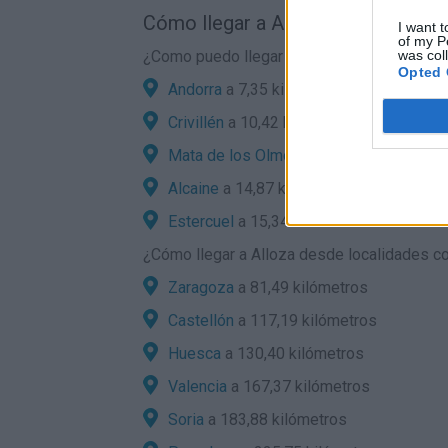
Cómo llegar a Alloza por carretera
I want t
of my P
¿Como puedo llegar en coche a Alloza desd
was col
Opted 
Andorra
a 7,35 kilómetros
Crivillén
a 10,42 kilómetros
Mata de los Olmos
a 11,76 kilómetros
Alcaine
a 14,87 kilómetros
Estercuel
a 15,34 kilómetros
¿
Cómo llegar a Alloza
desde localidades con
Zaragoza
a 81,49 kilómetros
Castellón
a 117,19 kilómetros
Huesca
a 130,40 kilómetros
Valencia
a 167,37 kilómetros
Soria
a 183,88 kilómetros