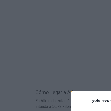
Cómo llegar a Alloza en tren:
En Alloza la estación de tren más cercana e
yotellevo.
situada a 50,72 kilómetros de Alloza.