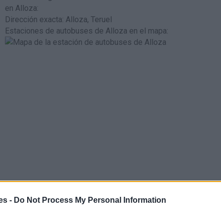
en Alloza
:
Dirección exacta: Alloza, Teruel
Estaciones de autobuses de Alloza en el mapa
:
s la estación de tren de de media y larga distancia de Caspe
es -
Do Not Process My Personal Information