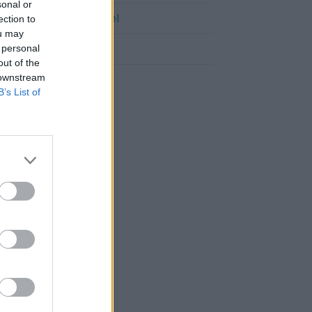
sonal or
Cómo llegar a Estercuel
ection to
ou may
Cómo llegar a Berge
 personal
out of the
 downstream
B’s List of