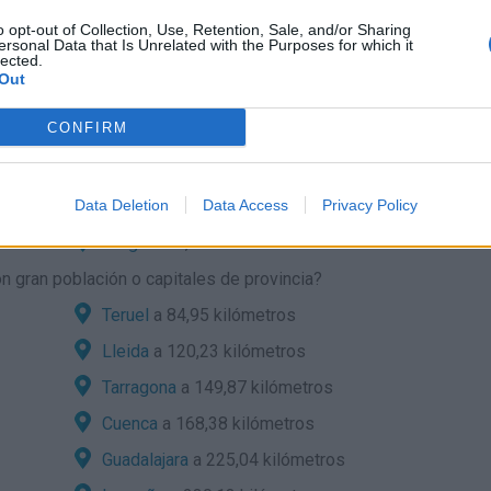
:
o opt-out of Collection, Use, Retention, Sale, and/or Sharing
ersonal Data that Is Unrelated with the Purposes for which it
e localidades cercanas?
lected.
Out
Ariño
a 8,33 kilómetros
CONFIRM
Olmos
a 11,35 kilómetros
Oliete
a 12,29 kilómetros
Data Deletion
Alacón
a 15,18 kilómetros
Data Access
Privacy Policy
Berge
a 15,36 kilómetros
 gran población o capitales de provincia?
Teruel
a 84,95 kilómetros
Lleida
a 120,23 kilómetros
Tarragona
a 149,87 kilómetros
Cuenca
a 168,38 kilómetros
Guadalajara
a 225,04 kilómetros