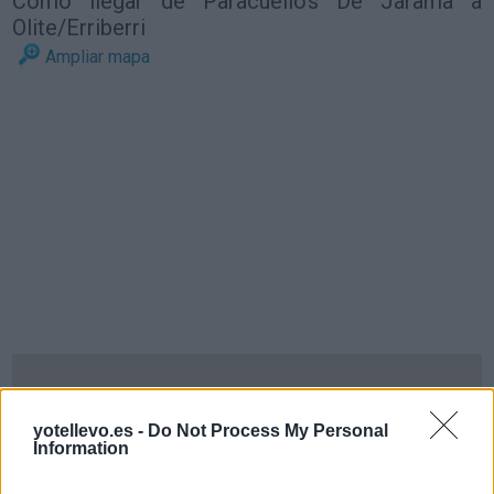
Cómo llegar de Paracuellos De Jarama a
Olite/Erriberri
Ampliar mapa
yotellevo.es -
Do Not Process My Personal
Information