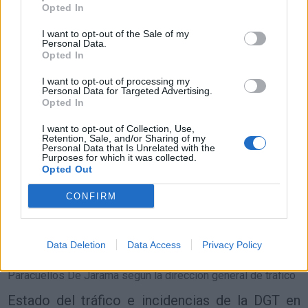
Opted In
I want to opt-out of the Sale of my
Personal Data.
Resumen de datos de la ruta entre Paracuellos
Opted In
De Jarama y Hernani
I want to opt-out of processing my
Personal Data for Targeted Advertising.
Tipo de
Precio
Gasto
Gasto
Gasto
Opted In
combustible
por litro
5l/100km
7l/100km
10l/100km
I want to opt-out of Collection, Use,
Gasolina 95
0,00€
0
l.
- 0,00€
0
l.
- 0,00€
0
l.
- 0,00€
Retention, Sale, and/or Sharing of my
Personal Data that Is Unrelated with the
Gasolina 98
0,00€
0
l.
- 0,00€
0
l.
- 0,00€
0
l.
- 0,00€
Purposes for which it was collected.
Opted Out
Gasoil
0,00€
0
l.
- 0,00€
0
l.
- 0,00€
0
l.
- 0,00€
CONFIRM
Bio diesel
0,00€
0
l.
- 0,00€
0
l.
- 0,00€
0
l.
- 0,00€
Estado del tráfico e incidencias de la DGT en
Paracuellos De Jarama
Data Deletion
Data Access
Privacy Policy
Actualmente no hay incidencias de tráfico cerca de
Paracuellos De Jarama
según la dirección general de tráfico
Estado del tráfico e incidencias de la DGT en