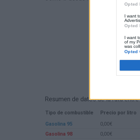
Opted 
I want 
Advertis
Opted 
I want t
of my P
was col
Opted 
Resumen de datos de la ruta entre
Tipo de combustible
Precio por litro
Gasolina 95
0,00€
Gasolina 98
0,00€