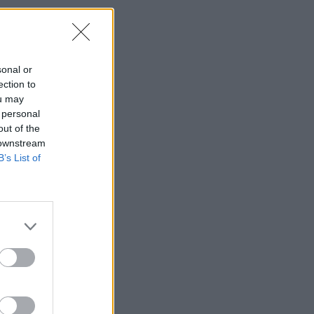
sonal or
ection to
ou may
 personal
out of the
 downstream
B’s List of