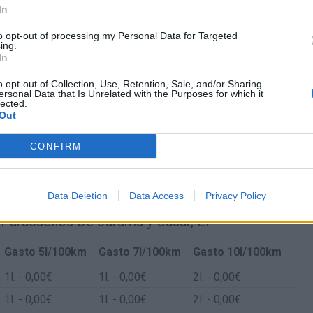
In
to opt-out of processing my Personal Data for Targeted
ing.
In
o opt-out of Collection, Use, Retention, Sale, and/or Sharing
ersonal Data that Is Unrelated with the Purposes for which it
lected.
Out
CONFIRM
Data Deletion
Data Access
Privacy Policy
 Paracuellos De Jarama y Casar, El
Gasto 5l/100km
Gasto 7l/100km
Gasto 10l/100km
1
l.
- 0,00€
1
l.
- 0,00€
2
l.
- 0,00€
1
l.
- 0,00€
1
l.
- 0,00€
2
l.
- 0,00€