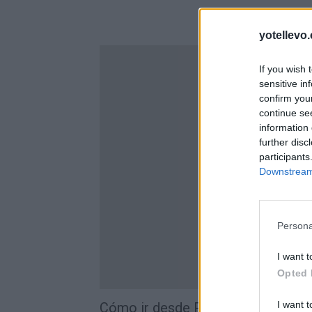
yotellevo.
If you wish 
sensitive in
confirm you
continue se
information 
further disc
participants
Downstream 
Persona
I want t
Opted 
I want t
Cómo ir desde Paracuellos De Jara