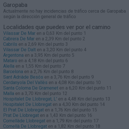
Garopaba
Actualmente no hay incidencias de tráfico cerca de
Garopaba
según la dirección general de tráfico
Localidades que puedes ver por el camino
Vilassar De Mar
en a 0,63 Km del punto 1
Cabrera De Mar
en a 2,39 Km del punto 2
Cabrils
en a 2,69 Km del punto 3
Vilassar De Dalt
en a 3,20 Km del punto 4
Argentona
en a 3,95 Km del punto 5
Mataro
en a 4,18 Km del punto 6
Alella
en a 1,55 Km del punto 7
Barcelona
en a 2,76 Km del punto 8
Sant Adriàde Besós
en a 3,76 Km del punto 9
Cerdanyola Del Vallès
en a 4,08 Km del punto 10
Santa Coloma De Gramenet
en a 6,20 Km del punto 11
Malla
en a 3,70 Km del punto 12
Hospitalet De Llobregat, L'
en a 4,48 Km del punto 13
Hospitalet De Llobregat
en a 4,30 Km del punto 14
El Prat De Llobregat
en a 1,76 Km del punto 15
Prat De Llobregat
en a 1,43 Km del punto 16
Cornellàde Llobregat
en a 1,79 Km del punto 17
Cornellà De Llobregat
en a 1,82 Km del punto 18