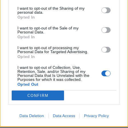
I want to opt-out of the Sharing of my
personal data.
Opted In
Resumen de datos de la ruta entre Kreisfreie
I want to opt-out of the Sale of my
Personal Data.
Stadt Mainz y Valencia
Opted In
Tipo de
Precio
Gasto
Gasto
Gasto
I want to opt-out of processing my
combustible
Personal Data for Targeted Advertising.
por litro
5l/100km
7l/100km
10l/100km
Opted In
Gasolina 95
0,00€
82
l.
-
114
l.
-
164
l.
-
I want to opt-out of Collection, Use,
0,00€
0,00€
0,00€
Retention, Sale, and/or Sharing of my
Personal Data that Is Unrelated with the
Gasolina 98
0,00€
82
l.
-
114
l.
-
164
l.
-
Purposes for which it was collected.
0,00€
0,00€
0,00€
Opted Out
Gasoil
0,00€
82
l.
-
114
l.
-
164
l.
-
CONFIRM
0,00€
0,00€
0,00€
Bio diesel
0,00€
82
l.
-
114
l.
-
164
l.
-
0,00€
0,00€
0,00€
Data Deletion
Data Access
Privacy Policy
Estado del tráfico e incidencias de la DGT en