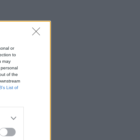
sonal or
ection to
ou may
 personal
out of the
 downstream
B’s List of