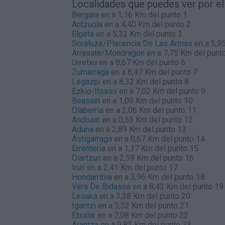
Localidades que puedes ver por e
Bergara
en a 1,16 Km del punto 1
Antzuola
en a 4,40 Km del punto 2
Elgeta
en a 5,32 Km del punto 3
Soraluze/Placencia De Las Armas
en a 5,9
Arrasate/Mondragon
en a 7,75 Km del punt
Urretxu
en a 8,67 Km del punto 6
Zumarraga
en a 8,47 Km del punto 7
Legazpi
en a 8,32 Km del punto 8
Ezkio-Itsaso
en a 7,02 Km del punto 9
Beasain
en a 1,09 Km del punto 10
Olaberria
en a 2,06 Km del punto 11
Andoain
en a 0,53 Km del punto 12
Aduna
en a 2,89 Km del punto 13
Astigarraga
en a 0,67 Km del punto 14
Errenteria
en a 1,37 Km del punto 15
Oiartzun
en a 2,59 Km del punto 16
Irun
en a 2,41 Km del punto 17
Hondarribia
en a 3,96 Km del punto 18
Vera De Bidasoa
en a 8,43 Km del punto 19
Lesaka
en a 3,28 Km del punto 20
Igantzi
en a 5,52 Km del punto 21
Etxalar
en a 7,08 Km del punto 22
Arantza
en a 9,82 Km del punto 23