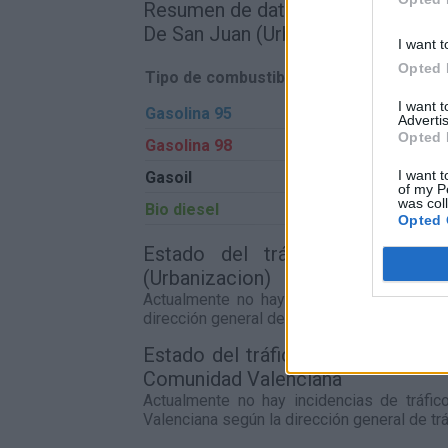
Resumen de datos de la ruta ent
De San Juan (Urbanizacion) Comun
I want t
Opted 
Tipo de combustible
Precio por litro
I want 
Gasolina 95
0,00€
Advertis
Opted 
Gasolina 98
0,00€
I want t
Gasoil
0,00€
of my P
was col
Bio diesel
0,00€
Opted 
Estado del tráfico e incide
(Urbanizacion)
Actualmente no hay incidencias de tráfic
dirección general de tráfico
Estado del tráfico e incidencias
Comunidad Valenciana
Actualmente no hay incidencias de tráfi
Valenciana
según la dirección general de trá