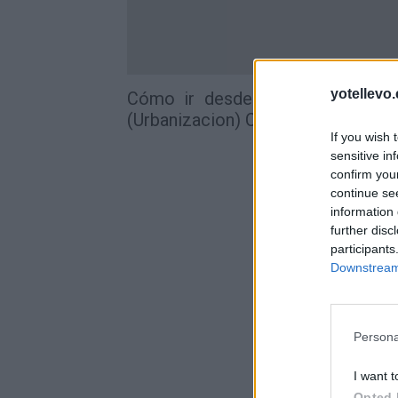
yotellevo.
Cómo ir desde Dehesa De Camp
(Urbanizacion) Comunidad Valenci
If you wish 
sensitive in
confirm you
continue se
information 
further disc
participants
Downstream 
Persona
I want t
Opted 