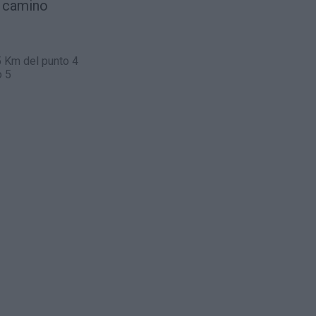
l camino
5 Km del punto 4
o 5