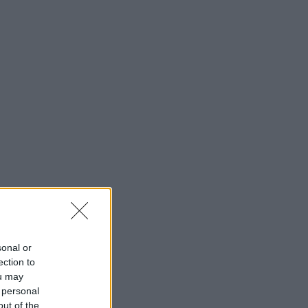
sonal or
ection to
ou may
 personal
out of the