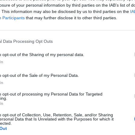
losure of your personal information by third parties on the IAB’s list of
. This information may also be disclosed by us to third parties on the
IA
Participants
that may further disclose it to other third parties.
l Data Processing Opt Outs
o opt-out of the Sharing of my personal data.
In
o opt-out of the Sale of my Personal Data.
In
to opt-out of processing my Personal Data for Targeted
 Fiscal y Barcelona
ing.
In
Gasto 5l/100km
Gasto 7l/100km
Gasto 10l/100km
o opt-out of Collection, Use, Retention, Sale, and/or Sharing
ersonal Data that Is Unrelated with the Purposes for which it
14
l.
- 0,00€
20
l.
- 0,00€
29
l.
- 0,00€
lected.
Out
14
l.
- 0,00€
20
l.
- 0,00€
29
l.
- 0,00€