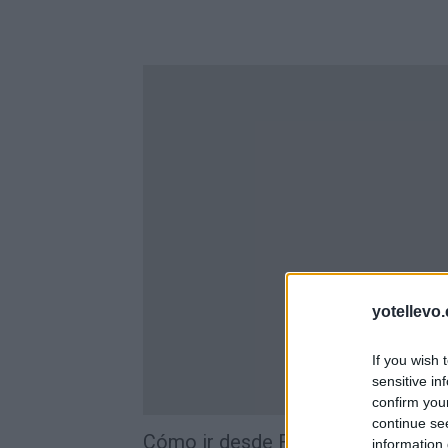
yotellevo.
If you wish 
sensitive in
confirm you
continue se
Cómo ir desde Fiscal a Barcelona
information 