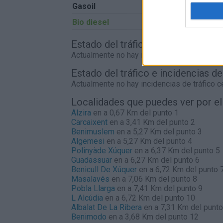
Gasoil
0,00€
Bio diesel
0,00€
Estado del tráfico e incidencias de
Actualmente no hay incidencias de tráfico 
Estado del tráfico e incidencias d
Actualmente no hay incidencias de tráfico 
Localidades que puedes ver por e
Alzira
en a 0,67 Km del punto 1
Carcaixent
en a 3,41 Km del punto 2
Benimuslem
en a 5,27 Km del punto 3
Algemesi
en a 5,27 Km del punto 4
Polinyàde Xúquer
en a 6,37 Km del punto 5
Guadassuar
en a 6,27 Km del punto 6
Benicull De Xúquer
en a 6,72 Km del punto 
Masalavés
en a 7,06 Km del punto 8
Pobla Llarga
en a 7,41 Km del punto 9
L Alcúdia
en a 6,72 Km del punto 10
Albalat De La Ribera
en a 7,31 Km del punto
Benimodo
en a 3,68 Km del punto 12