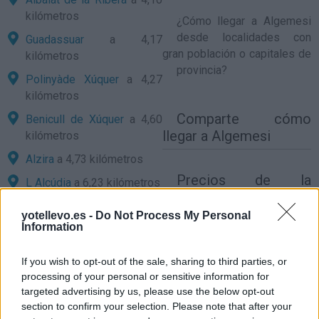
kilómetros
¿
Cómo llegar a Algemesi
desde localidades con
Guadassuar
a 4,17
gran población o capitales de
kilómetros
provincia?
Polinyàde Xúquer
a 4,27
kilómetros
Comparte
cómo
Benicull de Xúquer
a 4,60
llegar a Algemesi
kilómetros
Alzira
a 4,73 kilómetros
Precios de la
L Alcúdia
a 6,23 kilómetros
gasolina en Algemesi
Benimodo
a 8,10
yotellevo.es -
Do Not Process My Personal
kilómetros
Information
Alginet
a 8,11 kilómetros
If you wish to opt-out of the sale, sharing to third parties, or
Carcaixent
a 8,16
processing of your personal or sensitive information for
kilómetros
targeted advertising by us, please use the below opt-out
section to confirm your selection. Please note that after your
Carlet
a 8,43 kilómetros