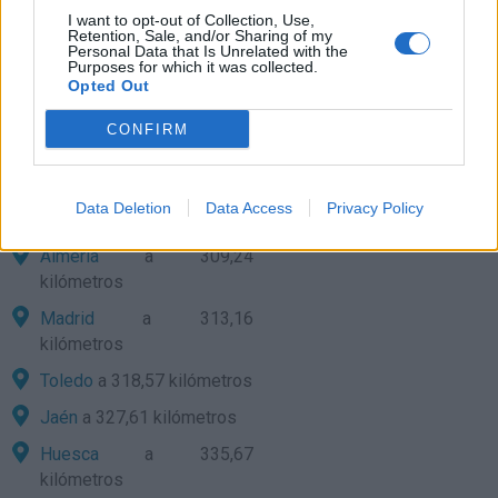
I want to opt-out of Collection, Use,
Zaragoza
a 284,17
Retention, Sale, and/or Sharing of my
Personal Data that Is Unrelated with the
kilómetros
Purposes for which it was collected.
Opted Out
Guadalajara
a 286,15
kilómetros
CONFIRM
Lleida
a 291,74 kilómetros
Ciudad Real
a 300,68
Data Deletion
Data Access
Privacy Policy
kilómetros
Almería
a 309,24
kilómetros
Madrid
a 313,16
kilómetros
Toledo
a 318,57 kilómetros
Jaén
a 327,61 kilómetros
Huesca
a 335,67
kilómetros