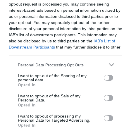
Senyera
a 8,31 kilómetros
opt-out request is processed you may continue seeing
interest-based ads based on personal information utilized by
Valencia
a 39,28
us or personal information disclosed to third parties prior to
kilómetros
your opt-out. You may separately opt-out of the further
Alicante
a 86,35 kilómetros
disclosure of your personal information by third parties on the
IAB’s list of downstream participants. This information may
Castellón
a 102,40
also be disclosed by us to third parties on the
IAB’s List of
kilómetros
Downstream Participants
that may further disclose it to other
third parties.
Albacete
a 122,59
kilómetros
Personal Data Processing Opt Outs
Murcia
a 139,70 kilómetros
I want to opt-out of the Sharing of my
personal data.
Teruel
a 147,13 kilómetros
Opted In
Cuenca
a 178,90
I want to opt-out of the Sale of my
kilómetros
Personal Data.
Opted In
Tarragona
a 264,74
kilómetros
I want to opt-out of processing my
Personal Data for Targeted Advertising.
Palma de Mallorca
a
Opted In
271,09 kilómetros