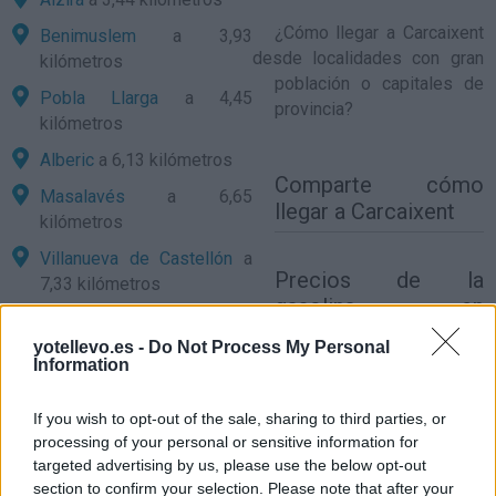
¿
Cómo llegar a Carcaixent
Benimuslem
a 3,93
desde localidades con gran
kilómetros
población o capitales de
Pobla Llarga
a 4,45
provincia?
kilómetros
Alberic
a 6,13 kilómetros
Comparte
cómo
Masalavés
a 6,65
llegar a Carcaixent
kilómetros
Villanueva de Castellón
a
Precios de la
7,33 kilómetros
gasolina en
Rafelguaraf
a 7,75
Carcaixent
kilómetros
yotellevo.es -
Do Not Process My Personal
Information
Guadassuar
a 8,07
kilómetros
If you wish to opt-out of the sale, sharing to third parties, or
processing of your personal or sensitive information for
Algemesi
a 8,16
targeted advertising by us, please use the below opt-out
kilómetros
section to confirm your selection. Please note that after your