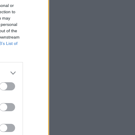
sonal or
ection to
ou may
 personal
out of the
 downstream
B’s List of