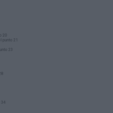
o 20
l punto 21
unto 23
28
 34