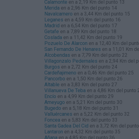
Calamonte
en a 2,19 Km del punto 13
Merida
en a 2,96 Km del punto 14
Navalcarnero
en a 3,44 Km del punto 15
Leganes
en a 4,59 Km del punto 16
Madrid
en a 6,54 Km del punto 17
Getafe
en a 7,89 Km del punto 18
Coslada
en a 11,42 Km del punto 19
Pozuelo De Alarcon
en a 12,40 Km del punt
San Fernando De Henares
en a 11,01 Km de
Alcobendas
en a 7,79 Km del punto 22
Villagonzalo Pedernales
en a 2,94 Km del p
Burgos
en a 2,72 Km del punto 24
Cardeñajimeno
en a 0,46 Km del punto 25
Pancorbo
en a 1,50 Km del punto 26
Altable
en a 3,83 Km del punto 27
Villanueva De Teba
en a 4,86 Km del punto 
Encío
en a 4,99 Km del punto 29
Ameyugo
en a 5,21 Km del punto 30
Bugedo
en a 5,18 Km del punto 31
Valluércanes
en a 5,22 Km del punto 32
Foncea
en a 5,83 Km del punto 33
Santa Gadea Del Cid
en a 3,72 Km del punto
Lantaron
en a 4,32 Km del punto 35
Añana
en a 4,85 Km del punto 36