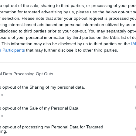
to opt-out of the sale, sharing to third parties, or processing of your per
formation for targeted advertising by us, please use the below opt-out s
r selection. Please note that after your opt-out request is processed y
eing interest-based ads based on personal information utilized by us or
disclosed to third parties prior to your opt-out. You may separately opt-
losure of your personal information by third parties on the IAB’s list of
. This information may also be disclosed by us to third parties on the
IA
Participants
that may further disclose it to other third parties.
l Data Processing Opt Outs
o opt-out of the Sharing of my personal data.
In
 Cuenca y Cástaras
o opt-out of the Sale of my Personal Data.
Gasto 5l/100km
Gasto 7l/100km
Gasto 10l/100km
In
28
l.
- 0,00€
39
l.
- 0,00€
56
l.
- 0,00€
to opt-out of processing my Personal Data for Targeted
28
l.
- 0,00€
39
l.
- 0,00€
56
l.
- 0,00€
ing.