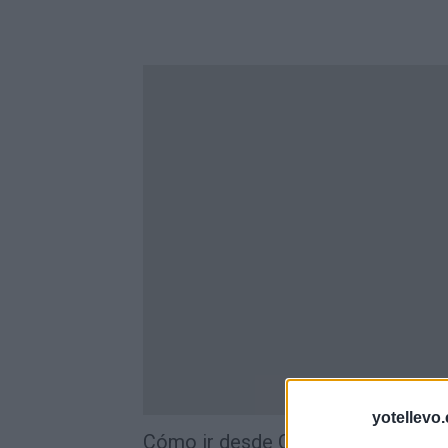
yotellevo.
Cómo ir desde Cuenca a Cástaras