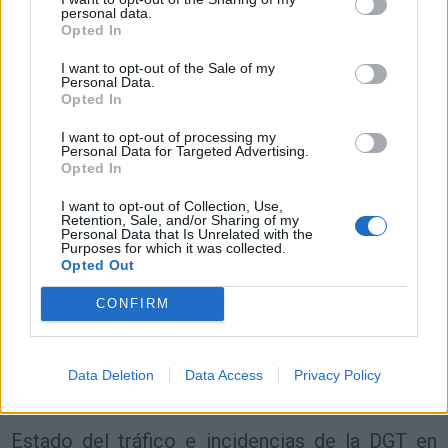
Resumen de datos de la ruta entre Cellorigo y
personal data.
Barcelona
Opted In
Tipo de
Precio
Gasto
Gasto
Gasto
I want to opt-out of the Sale of my
Personal Data.
combustible
por litro
5l/100km
7l/100km
10l/100km
Opted In
Gasolina 95
0,00€
28
l.
-
39
l.
-
56
l.
- 0,00€
I want to opt-out of processing my
0,00€
0,00€
Personal Data for Targeted Advertising.
Opted In
Gasolina 98
0,00€
28
l.
-
39
l.
-
56
l.
- 0,00€
0,00€
0,00€
I want to opt-out of Collection, Use,
Retention, Sale, and/or Sharing of my
Gasoil
0,00€
28
l.
-
39
l.
-
56
l.
- 0,00€
Personal Data that Is Unrelated with the
0,00€
0,00€
Purposes for which it was collected.
Opted Out
Bio diesel
0,00€
28
l.
-
39
l.
-
56
l.
- 0,00€
0,00€
0,00€
CONFIRM
Estado del tráfico e incidencias de la DGT en
Cellorigo
Data Deletion
Data Access
Privacy Policy
Actualmente no hay incidencias de tráfico cerca de
Cellorigo
según la dirección general de tráfico
Estado del tráfico e incidencias de la DGT en