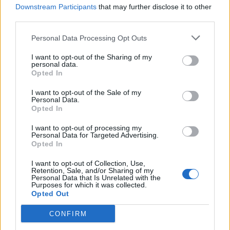
Badajoz
a 185,00
Downstream Participants
that may further disclose it to other
third parties.
kilómetros
Jaén
a 205,77 kilómetros
Personal Data Processing Opt Outs
Granada
a 218,19
I want to opt-out of the Sharing of my
kilómetros
personal data.
Opted In
Cáceres
a 235,35
kilómetros
I want to opt-out of the Sale of my
Personal Data.
Opted In
Ciudad Real
a 259,40
kilómetros
I want to opt-out of processing my
Personal Data for Targeted Advertising.
Almería
a 324,93
Opted In
kilómetros
I want to opt-out of Collection, Use,
Toledo
a 329,72 kilómetros
Retention, Sale, and/or Sharing of my
Personal Data that Is Unrelated with the
Melilla
a 363,53 kilómetros
Purposes for which it was collected.
Opted Out
Avila
a 383,84 kilómetros
CONFIRM
Madrid
a 395,63