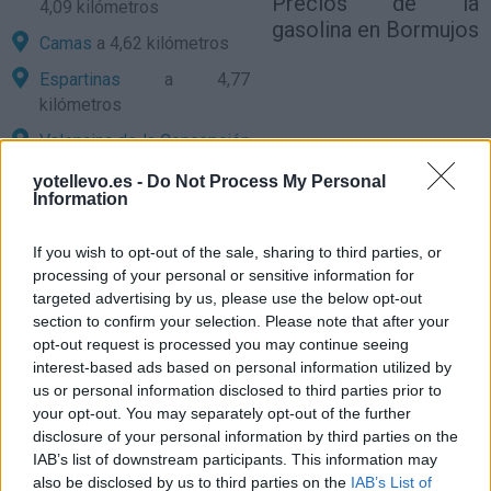
Precios de la
4,09 kilómetros
gasolina en Bormujos
Camas
a 4,62 kilómetros
Espartinas
a 4,77
kilómetros
Valencina de la Concepción
a 4,97 kilómetros
yotellevo.es -
Do Not Process My Personal
Information
Gelves
a 5,40 kilómetros
Sevilla
a 6,70 kilómetros
If you wish to opt-out of the sale, sharing to third parties, or
Huelva
a 78,73 kilómetros
processing of your personal or sensitive information for
targeted advertising by us, please use the below opt-out
Cádiz
a 95,54 kilómetros
section to confirm your selection. Please note that after your
opt-out request is processed you may continue seeing
Córdoba
a 130,62
interest-based ads based on personal information utilized by
kilómetros
us or personal information disclosed to third parties prior to
Málaga
a 163,52
your opt-out. You may separately opt-out of the further
kilómetros
disclosure of your personal information by third parties on the
IAB’s list of downstream participants. This information may
Ceuta
a 178,22 kilómetros
also be disclosed by us to third parties on the
IAB’s List of