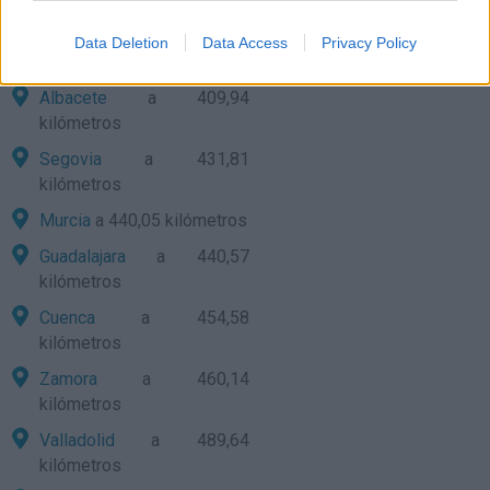
kilómetros
Salamanca
a 401,55
Data Deletion
Data Access
Privacy Policy
kilómetros
Albacete
a 409,94
kilómetros
Segovia
a 431,81
kilómetros
Murcia
a 440,05 kilómetros
Guadalajara
a 440,57
kilómetros
Cuenca
a 454,58
kilómetros
Zamora
a 460,14
kilómetros
Valladolid
a 489,64
kilómetros