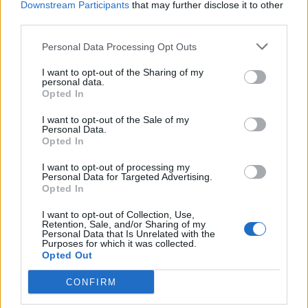
Downstream Participants
that may further disclose it to other
third parties.
Resumen de datos de la ruta entre
Personal Data Processing Opt Outs
Wartburgkreis y Berlin, Stadt
I want to opt-out of the Sharing of my
Tipo de
Precio
Gasto
Gasto
Gasto
personal data.
combustible
por litro
5l/100km
7l/100km
10l/100km
Opted In
Gasolina 95
0,00€
17
l.
-
25
l.
-
35
l.
- 0,00€
I want to opt-out of the Sale of my
Personal Data.
0,00€
0,00€
Opted In
Gasolina 98
0,00€
17
l.
-
25
l.
-
35
l.
- 0,00€
0,00€
0,00€
I want to opt-out of processing my
Personal Data for Targeted Advertising.
Gasoil
0,00€
17
l.
-
25
l.
-
35
l.
- 0,00€
Opted In
0,00€
0,00€
I want to opt-out of Collection, Use,
Bio diesel
0,00€
17
l.
-
25
l.
-
35
l.
- 0,00€
Retention, Sale, and/or Sharing of my
Personal Data that Is Unrelated with the
0,00€
0,00€
Purposes for which it was collected.
Opted Out
Estado del tráfico e incidencias de la DGT en
Wartburgkreis
CONFIRM
Actualmente no hay incidencias de tráfico cerca de