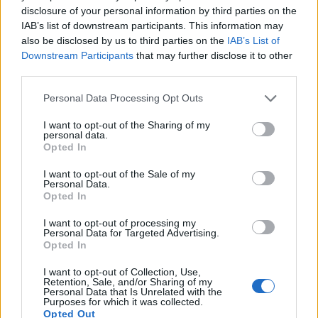
Estado del tráfico e incidencias de la DGT en
disclosure of your personal information by third parties on the
Wartburgkreis
IAB’s list of downstream participants. This information may
Actualmente no hay incidencias de tráfico cerca de
also be disclosed by us to third parties on the
IAB’s List of
Wartburgkreis
según la dirección general de tráfico
Downstream Participants
that may further disclose it to other
third parties.
Estado del tráfico e incidencias de la DGT en
Kreisfreie Stadt Kiel
Personal Data Processing Opt Outs
Actualmente no hay incidencias de tráfico cerca de
Kreisfreie Stadt Kiel
según la dirección general de tráfico
I want to opt-out of the Sharing of my
personal data.
Opted In
Localidades que puedes ver por el camino
Lloret De Mar
en a 0,67 Km del punto 1
I want to opt-out of the Sale of my
Blanes
en a 3,51 Km del punto 2
Personal Data.
Palafolls
en a 5,13 Km del punto 3
Opted In
Malgrat De Mar
en a 6,32 Km del punto 4
Tordera
en a 5,89 Km del punto 5
I want to opt-out of processing my
Santa Susanna
en a 6,50 Km del punto 6
Personal Data for Targeted Advertising.
Opted In
Pineda De Mar
en a 7,26 Km del punto 7
Calella
en a 8,37 Km del punto 8
I want to opt-out of Collection, Use,
Fogars De La Selva
en a 9,38 Km del punto 9
Retention, Sale, and/or Sharing of my
Sant Pol De Mar
en a 8,84 Km del punto 10
Personal Data that Is Unrelated with the
Sant Cebriàde Vallalta
en a 8,84 Km del punto 11
Purposes for which it was collected.
Canet De Mar
en a 10,55 Km del punto 12
Opted Out