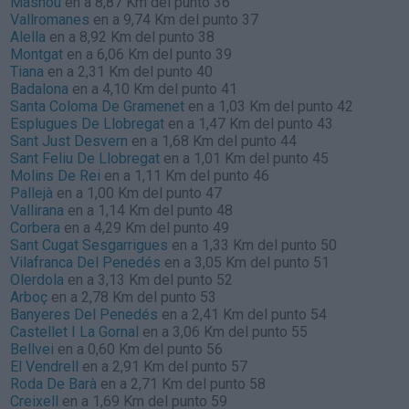
Masnou
en a 8,87 Km del punto 36
Vallromanes
en a 9,74 Km del punto 37
Alella
en a 8,92 Km del punto 38
Montgat
en a 6,06 Km del punto 39
Tiana
en a 2,31 Km del punto 40
Badalona
en a 4,10 Km del punto 41
Santa Coloma De Gramenet
en a 1,03 Km del punto 42
Esplugues De Llobregat
en a 1,47 Km del punto 43
Sant Just Desvern
en a 1,68 Km del punto 44
Sant Feliu De Llobregat
en a 1,01 Km del punto 45
Molins De Rei
en a 1,11 Km del punto 46
Pallejà
en a 1,00 Km del punto 47
Vallirana
en a 1,14 Km del punto 48
Corbera
en a 4,29 Km del punto 49
Sant Cugat Sesgarrigues
en a 1,33 Km del punto 50
Vilafranca Del Penedés
en a 3,05 Km del punto 51
Olerdola
en a 3,13 Km del punto 52
Arboç
en a 2,78 Km del punto 53
Banyeres Del Penedés
en a 2,41 Km del punto 54
Castellet I La Gornal
en a 3,06 Km del punto 55
Bellvei
en a 0,60 Km del punto 56
El Vendrell
en a 2,91 Km del punto 57
Roda De Barà
en a 2,71 Km del punto 58
Creixell
en a 1,69 Km del punto 59