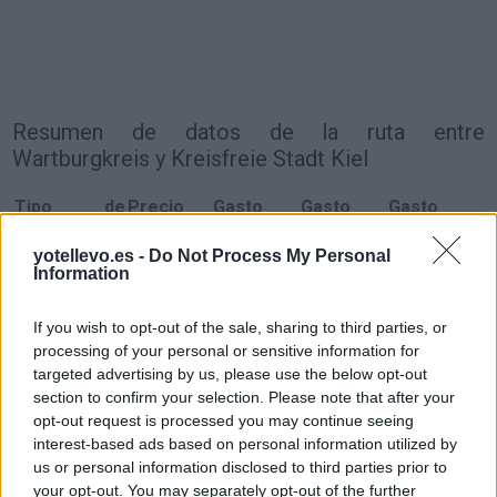
Resumen de datos de la ruta entre
Wartburgkreis y Kreisfreie Stadt Kiel
Tipo de
Precio
Gasto
Gasto
Gasto
combustible
por litro
5l/100km
7l/100km
10l/100km
yotellevo.es -
Do Not Process My Personal
Gasolina 95
0,00€
22
l.
-
31
l.
-
45
l.
- 0,00€
Information
0,00€
0,00€
Gasolina 98
0,00€
22
l.
-
31
l.
-
45
l.
- 0,00€
If you wish to opt-out of the sale, sharing to third parties, or
0,00€
0,00€
processing of your personal or sensitive information for
targeted advertising by us, please use the below opt-out
Gasoil
0,00€
22
l.
-
31
l.
-
45
l.
- 0,00€
section to confirm your selection. Please note that after your
0,00€
0,00€
opt-out request is processed you may continue seeing
Bio diesel
0,00€
22
l.
-
31
l.
-
45
l.
- 0,00€
interest-based ads based on personal information utilized by
0,00€
0,00€
us or personal information disclosed to third parties prior to
your opt-out. You may separately opt-out of the further