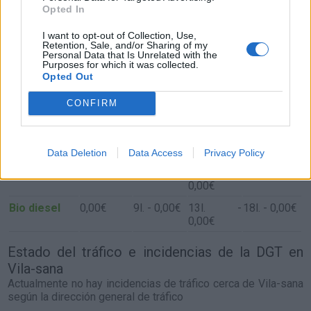
Opted In
Resumen de datos de la ruta entre Vila-sana y
Pineda De Mar
I want to opt-out of Collection, Use,
Retention, Sale, and/or Sharing of my
Personal Data that Is Unrelated with the
Tipo de
Precio
Gasto
Gasto
Gasto
Purposes for which it was collected.
combustible
por litro
5l/100km
7l/100km
10l/100km
Opted Out
Gasolina 95
0,00€
9
l.
- 0,00€
13
l.
-
18
l.
- 0,00€
CONFIRM
0,00€
Gasolina 98
0,00€
9
l.
- 0,00€
13
l.
-
18
l.
- 0,00€
0,00€
Data Deletion
Data Access
Privacy Policy
Gasoil
0,00€
9
l.
- 0,00€
13
l.
-
18
l.
- 0,00€
0,00€
Bio diesel
0,00€
9
l.
- 0,00€
13
l.
-
18
l.
- 0,00€
0,00€
Estado del tráfico e incidencias de la DGT en
Vila-sana
Actualmente no hay incidencias de tráfico cerca de
Vila-sana
según la dirección general de tráfico