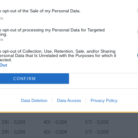
o opt-out of the Sale of my Personal Data.
In
to opt-out of processing my Personal Data for Targeted
ing.
In
o opt-out of Collection, Use, Retention, Sale, and/or Sharing
ersonal Data that Is Unrelated with the Purposes for which it
lected.
Out
CONFIRM
e Valencia y Montgat+barcelona
Data Deletion
Data Access
Privacy Policy
Gasto 5l/100km
Gasto 7l/100km
Gasto 10l/100km
28
l.
- 0,00€
40
l.
- 0,00€
57
l.
- 0,00€
28
l.
- 0,00€
40
l.
- 0,00€
57
l.
- 0,00€