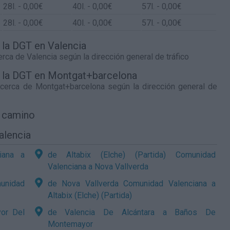
28
l.
- 0,00€
40
l.
- 0,00€
57
l.
- 0,00€
28
l.
- 0,00€
40
l.
- 0,00€
57
l.
- 0,00€
e la DGT en Valencia
cerca de
Valencia
según la dirección general de tráfico
de la DGT en Montgat+barcelona
o cerca de
Montgat+barcelona
según la dirección general de
l camino
alencia
iana a
de Altabix (Elche) (Partida) Comunidad
Valenciana a Nova Vallverda
unidad
de Nova Vallverda Comunidad Valenciana a
Altabix (Elche) (Partida)
or Del
de Valencia De Alcántara a Baños De
Montemayor