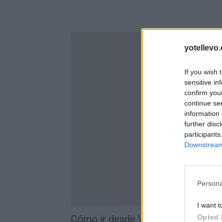
yotellevo.
If you wish 
sensitive in
confirm you
continue se
information 
further disc
participants
Downstream 
Persona
I want t
Cómo ir desde Valencia a Montga
Opted 