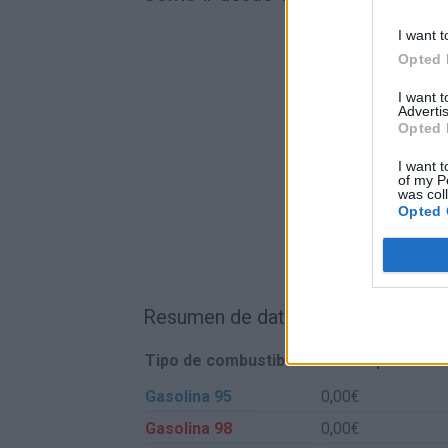
I want t
Opted 
I want 
Advertis
Opted 
I want t
of my P
was col
Opted 
Resumen de datos de la ruta entr
Tipo de combustible
Precio por litro
Gasolina 95
0,00€
Gasolina 98
0,00€