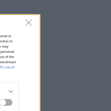
sonal or
ection to
ou may
 personal
out of the
 downstream
B’s List of