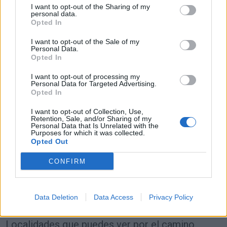
Asturias y Gijon
I want to opt-out of the Sharing of my
personal data.
Tipo de
Opted In
Precio
Gasto
Gasto
Gasto
combustible
por litro
5l/100km
7l/100km
10l/100km
I want to opt-out of the Sale of my
Personal Data.
Gasolina 95
0,00€
2
l.
- 0,00€
3
l.
- 0,00€
4
l.
- 0,00€
Opted In
Gasolina 98
0,00€
2
l.
- 0,00€
3
l.
- 0,00€
4
l.
- 0,00€
I want to opt-out of processing my
Gasoil
0,00€
2
l.
- 0,00€
3
l.
- 0,00€
4
l.
- 0,00€
Personal Data for Targeted Advertising.
Opted In
Bio diesel
0,00€
2
l.
- 0,00€
3
l.
- 0,00€
4
l.
- 0,00€
I want to opt-out of Collection, Use,
Retention, Sale, and/or Sharing of my
Estado del tráfico e incidencias de la DGT en
Personal Data that Is Unrelated with the
Trubia Asturias
Purposes for which it was collected.
Opted Out
Actualmente no hay incidencias de tráfico cerca de
Trubia
Asturias
según la dirección general de tráfico
CONFIRM
Estado del tráfico e incidencias de la DGT en
Gijon
Actualmente no hay incidencias de tráfico cerca de
Gijon
Data Deletion
Data Access
Privacy Policy
según la dirección general de tráfico
Localidades que puedes ver por el camino