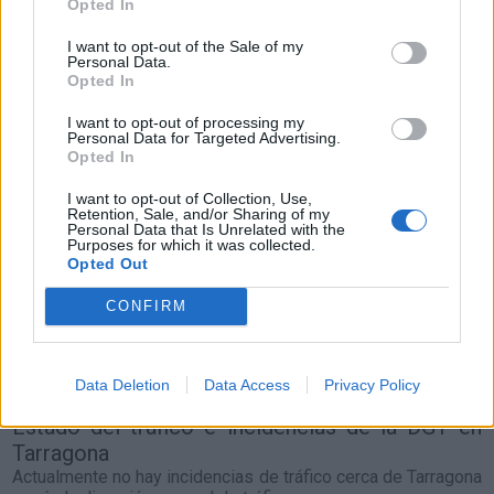
Opted In
I want to opt-out of the Sale of my
Resumen de datos de la ruta entre Tarragona y
Personal Data.
Montgat+barcelona
Opted In
I want to opt-out of processing my
Tipo de
Precio
Gasto
Gasto
Gasto
Personal Data for Targeted Advertising.
combustible
por litro
5l/100km
7l/100km
10l/100km
Opted In
Gasolina 95
0,00€
7
l.
- 0,00€
11
l.
-
15
l.
- 0,00€
I want to opt-out of Collection, Use,
0,00€
Retention, Sale, and/or Sharing of my
Personal Data that Is Unrelated with the
Gasolina 98
0,00€
7
l.
- 0,00€
11
l.
-
15
l.
- 0,00€
Purposes for which it was collected.
Opted Out
0,00€
Gasoil
0,00€
7
l.
- 0,00€
11
l.
-
15
l.
- 0,00€
CONFIRM
0,00€
Bio diesel
0,00€
7
l.
- 0,00€
11
l.
-
15
l.
- 0,00€
0,00€
Data Deletion
Data Access
Privacy Policy
Estado del tráfico e incidencias de la DGT en
Tarragona
Actualmente no hay incidencias de tráfico cerca de
Tarragona