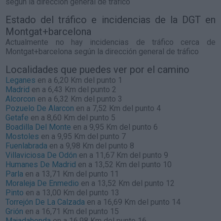
según la dirección general de tráfico
Estado del tráfico e incidencias de la DGT en
Montgat+barcelona
Actualmente no hay incidencias de tráfico cerca de
Montgat+barcelona
según la dirección general de tráfico
Localidades que puedes ver por el camino
Leganes
en a 6,20 Km del punto 1
Madrid
en a 6,43 Km del punto 2
Alcorcon
en a 6,32 Km del punto 3
Pozuelo De Alarcon
en a 7,52 Km del punto 4
Getafe
en a 8,60 Km del punto 5
Boadilla Del Monte
en a 9,95 Km del punto 6
Mostoles
en a 9,95 Km del punto 7
Fuenlabrada
en a 9,98 Km del punto 8
Villaviciosa De Odón
en a 11,67 Km del punto 9
Humanes De Madrid
en a 13,52 Km del punto 10
Parla
en a 13,71 Km del punto 11
Moraleja De Enmedio
en a 13,52 Km del punto 12
Pinto
en a 13,00 Km del punto 13
Torrejón De La Calzada
en a 16,69 Km del punto 14
Grión
en a 16,71 Km del punto 15
Majadahonda
en a 16,98 Km del punto 16