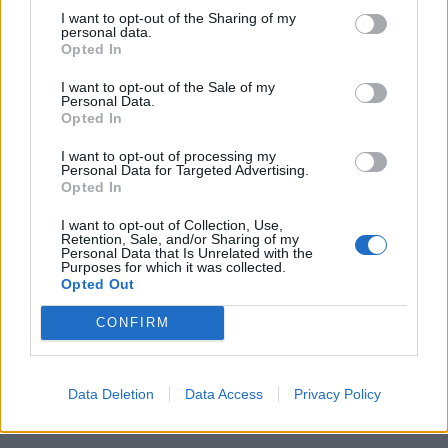
I want to opt-out of the Sharing of my
personal data.
Opted In
I want to opt-out of the Sale of my
Personal Data.
Resumen de datos de la ruta entre Santander
Opted In
Cantabria y Vid Y Barrios Soria
I want to opt-out of processing my
Personal Data for Targeted Advertising.
Tipo de
Precio
Gasto
Gasto
Gasto
Opted In
combustible
por litro
5l/100km
7l/100km
10l/100km
I want to opt-out of Collection, Use,
Retention, Sale, and/or Sharing of my
Gasolina 95
0,00€
20
l.
-
28
l.
-
40
l.
- 0,00€
Personal Data that Is Unrelated with the
0,00€
0,00€
Purposes for which it was collected.
Opted Out
Gasolina 98
0,00€
20
l.
-
28
l.
-
40
l.
- 0,00€
0,00€
0,00€
CONFIRM
Gasoil
0,00€
20
l.
-
28
l.
-
40
l.
- 0,00€
0,00€
0,00€
Bio diesel
0,00€
20
l.
-
28
l.
-
40
l.
- 0,00€
Data Deletion
Data Access
Privacy Policy
0,00€
0,00€