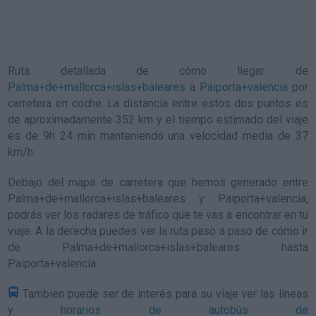
Ruta detallada de
cómo llegar de
Palma+de+mallorca+islas+baleares
a
Paiporta+valencia
por
carretera en coche. La distancia entre estos dos puntos es
de aproximadamente 352 km y el tiempo estimado del viaje
es de 9h 24 min manteniendo una velocidad media de 37
km/h
.
Debajo del mapa de carretera que hemos generado entre
Palma+de+mallorca+islas+baleares y Paiporta+valencia,
podrás ver los radares de tráfico que te vas a encontrar en tu
viaje. A la derecha puedes ver la ruta paso a paso de
cómo ir
de Palma+de+mallorca+islas+baleares hasta
Paiporta+valencia
.
Tambien puede ser de interés para su viaje ver las líneas
y
horarios de autobús de