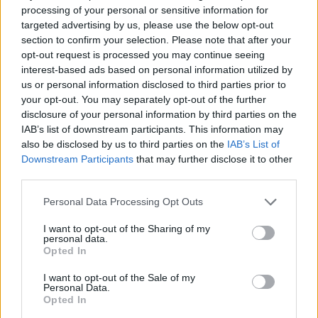
processing of your personal or sensitive information for
targeted advertising by us, please use the below opt-out
section to confirm your selection. Please note that after your
opt-out request is processed you may continue seeing
interest-based ads based on personal information utilized by
us or personal information disclosed to third parties prior to
your opt-out. You may separately opt-out of the further
disclosure of your personal information by third parties on the
IAB’s list of downstream participants. This information may
also be disclosed by us to third parties on the
IAB’s List of
Downstream Participants
that may further disclose it to other
Resumen de datos de la ruta entre
third parties.
Palma+de+mallorca+islas+baleares y
Paiporta+valencia
Personal Data Processing Opt Outs
I want to opt-out of the Sharing of my
Tipo de
Precio
Gasto
Gasto
Gasto
personal data.
combustible
por litro
5l/100km
7l/100km
10l/100km
Opted In
Gasolina 95
0,00€
17
l.
-
24
l.
-
35
l.
- 0,00€
I want to opt-out of the Sale of my
0,00€
0,00€
Personal Data.
Opted In
Gasolina 98
0,00€
17
l.
-
24
l.
-
35
l.
- 0,00€