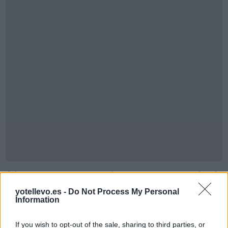
Cómo ir desde
Palma+de+mallorca+islas+baleares a
yotellevo.es -
Do Not Process My Personal
Paiporta+valencia
Information
If you wish to opt-out of the sale, sharing to third parties, or