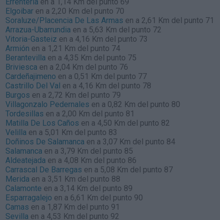
Errenteria
en a 1,14 Km del punto 69
Elgoibar
en a 2,20 Km del punto 70
Soraluze/Placencia De Las Armas
en a 2,61 Km del punto 71
Arrazua-Ubarrundia
en a 5,63 Km del punto 72
Vitoria-Gasteiz
en a 4,16 Km del punto 73
Armión
en a 1,21 Km del punto 74
Berantevilla
en a 4,35 Km del punto 75
Briviesca
en a 2,04 Km del punto 76
Cardeñajimeno
en a 0,51 Km del punto 77
Castrillo Del Val
en a 4,16 Km del punto 78
Burgos
en a 2,72 Km del punto 79
Villagonzalo Pedernales
en a 0,82 Km del punto 80
Tordesillas
en a 2,00 Km del punto 81
Matilla De Los Caños
en a 4,50 Km del punto 82
Velilla
en a 5,01 Km del punto 83
Doñinos De Salamanca
en a 3,07 Km del punto 84
Salamanca
en a 3,79 Km del punto 85
Aldeatejada
en a 4,08 Km del punto 86
Carrascal De Barregas
en a 5,08 Km del punto 87
Merida
en a 3,51 Km del punto 88
Calamonte
en a 3,14 Km del punto 89
Esparragalejo
en a 6,61 Km del punto 90
Camas
en a 1,87 Km del punto 91
Sevilla
en a 4,53 Km del punto 92