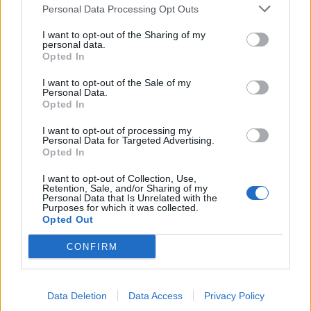
Personal Data Processing Opt Outs
I want to opt-out of the Sharing of my
personal data.
Opted In
I want to opt-out of the Sale of my
Personal Data.
Resumen de datos de la ruta entre Oviedo
Opted In
Asturias y Fuente El Saz De Jarama Guadalajara
I want to opt-out of processing my
Personal Data for Targeted Advertising.
Tipo de
Precio
Gasto
Gasto
Gasto
Opted In
combustible
por litro
5l/100km
7l/100km
10l/100km
I want to opt-out of Collection, Use,
Gasolina 95
0,00€
23
l.
-
32
l.
-
46
l.
- 0,00€
Retention, Sale, and/or Sharing of my
0,00€
0,00€
Personal Data that Is Unrelated with the
Purposes for which it was collected.
Gasolina 98
0,00€
23
l.
-
32
l.
-
46
l.
- 0,00€
Opted Out
0,00€
0,00€
CONFIRM
Gasoil
0,00€
23
l.
-
32
l.
-
46
l.
- 0,00€
0,00€
0,00€
Bio diesel
0,00€
23
l.
-
32
l.
-
46
l.
- 0,00€
Data Deletion
Data Access
Privacy Policy
0,00€
0,00€