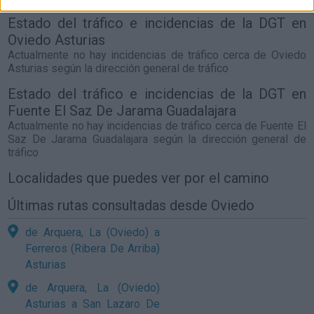
Estado del tráfico e incidencias de la DGT en
Oviedo Asturias
Actualmente no hay incidencias de tráfico cerca de
Oviedo
Asturias
según la dirección general de tráfico
Estado del tráfico e incidencias de la DGT en
Fuente El Saz De Jarama Guadalajara
Actualmente no hay incidencias de tráfico cerca de
Fuente El
Saz De Jarama Guadalajara
según la dirección general de
tráfico
Localidades que puedes ver por el camino
Últimas rutas consultadas desde Oviedo
de Arquera, La (Oviedo) a
Ferreros (Ribera De Arriba)
Asturias
de Arquera, La (Oviedo)
Asturias a San Lazaro De