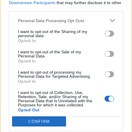
Downstream Participants
that may further disclose it to other
third parties.
Personal Data Processing Opt Outs
I want to opt-out of the Sharing of my
Resumen de datos de la ruta entre Castellet I La
personal data.
Opted In
Gornal y Valdeolmos-Alalpardo
I want to opt-out of the Sale of my
Tipo de
Precio
Gasto
Gasto
Gasto
Personal Data.
combustible
por litro
5l/100km
7l/100km
10l/100km
Opted In
Gasolina 95
0,00€
0
l.
- 0,00€
0
l.
- 0,00€
0
l.
- 0,00€
I want to opt-out of processing my
Personal Data for Targeted Advertising.
Gasolina 98
0,00€
0
l.
- 0,00€
0
l.
- 0,00€
0
l.
- 0,00€
Opted In
Gasoil
0,00€
0
l.
- 0,00€
0
l.
- 0,00€
0
l.
- 0,00€
I want to opt-out of Collection, Use,
Retention, Sale, and/or Sharing of my
Bio diesel
0,00€
0
l.
- 0,00€
0
l.
- 0,00€
0
l.
- 0,00€
Personal Data that Is Unrelated with the
Purposes for which it was collected.
Opted Out
Estado del tráfico e incidencias de la DGT en
Castellet I La Gornal
CONFIRM
Actualmente no hay incidencias de tráfico cerca de
Castellet
I La Gornal
según la dirección general de tráfico