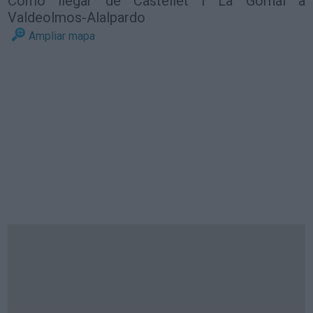
Cómo llegar de Castellet I La Gornal a
Valdeolmos-Alalpardo
Ampliar mapa