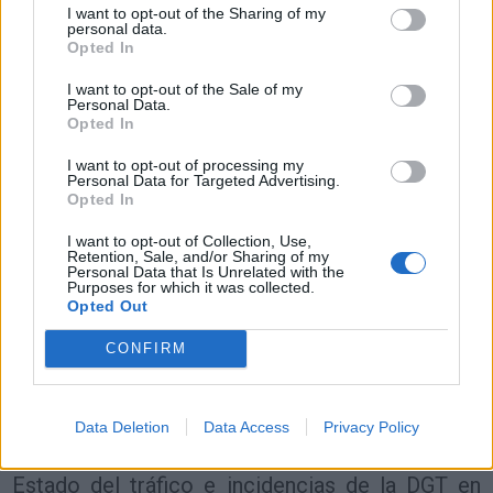
Resumen de datos de la ruta entre Lleida y
I want to opt-out of the Sharing of my
Algete Madrid
personal data.
Opted In
Tipo de
Precio
Gasto
Gasto
Gasto
I want to opt-out of the Sale of my
combustible
por litro
5l/100km
7l/100km
10l/100km
Personal Data.
Opted In
Gasolina 95
0,00€
24
l.
-
34
l.
-
49
l.
- 0,00€
0,00€
0,00€
I want to opt-out of processing my
Personal Data for Targeted Advertising.
Gasolina 98
0,00€
24
l.
-
34
l.
-
49
l.
- 0,00€
Opted In
0,00€
0,00€
I want to opt-out of Collection, Use,
Gasoil
0,00€
24
l.
-
34
l.
-
49
l.
- 0,00€
Retention, Sale, and/or Sharing of my
0,00€
0,00€
Personal Data that Is Unrelated with the
Purposes for which it was collected.
Bio diesel
0,00€
24
l.
-
34
l.
-
49
l.
- 0,00€
Opted Out
0,00€
0,00€
CONFIRM
Estado del tráfico e incidencias de la DGT en
Lleida
Actualmente no hay incidencias de tráfico cerca de
Lleida
Data Deletion
Data Access
Privacy Policy
según la dirección general de tráfico
Estado del tráfico e incidencias de la DGT en