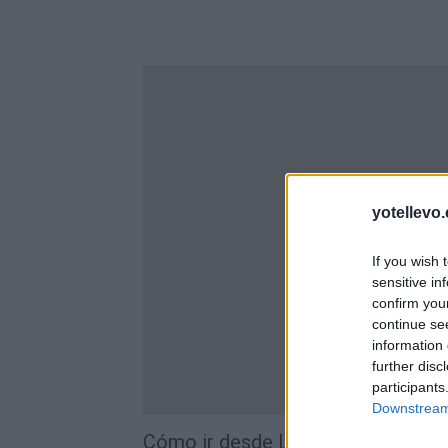
yotellevo.
If you wish 
sensitive in
confirm you
continue se
information 
further disc
participants
Downstream 
Cómo ir desde La Vall D'en Bas a 