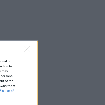
sonal or
ection to
ou may
 personal
out of the
 downstream
B’s List of