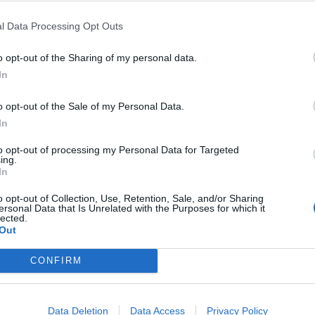
l Data Processing Opt Outs
o opt-out of the Sharing of my personal data.
In
o opt-out of the Sale of my Personal Data.
In
to opt-out of processing my Personal Data for Targeted
ing.
In
o opt-out of Collection, Use, Retention, Sale, and/or Sharing
ersonal Data that Is Unrelated with the Purposes for which it
lected.
 La Vall D'en Bas y Montcada I Reixac
Out
Gasto 5l/100km
Gasto 7l/100km
Gasto 10l/100km
CONFIRM
5
l.
- 0,00€
7
l.
- 0,00€
10
l.
- 0,00€
5
l.
- 0,00€
7
l.
- 0,00€
10
l.
- 0,00€
Data Deletion
Data Access
Privacy Policy