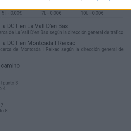
5
l.
- 0,00€
7
l.
- 0,00€
10
l.
- 0,00€
5
l.
- 0,00€
7
l.
- 0,00€
10
l.
- 0,00€
 la DGT en La Vall D'en Bas
cerca de
La Vall D'en Bas
según la dirección general de tráfico
e la DGT en Montcada I Reixac
o cerca de
Montcada I Reixac
según la dirección general de
l camino
l punto 3
o 4
 7
to 8