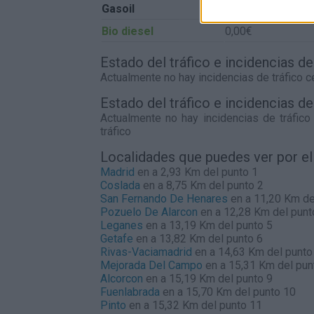
Gasoil
0,00€
Bio diesel
0,00€
Estado del tráfico e incidencias de
Actualmente no hay incidencias de tráfico 
Estado del tráfico e incidencias d
Actualmente no hay incidencias de tráfic
tráfico
Localidades que puedes ver por e
Madrid
en a 2,93 Km del punto 1
Coslada
en a 8,75 Km del punto 2
San Fernando De Henares
en a 11,20 Km de
Pozuelo De Alarcon
en a 12,28 Km del punt
Leganes
en a 13,19 Km del punto 5
Getafe
en a 13,82 Km del punto 6
Rivas-Vaciamadrid
en a 14,63 Km del punto
Mejorada Del Campo
en a 15,31 Km del pun
Alcorcon
en a 15,19 Km del punto 9
Fuenlabrada
en a 15,70 Km del punto 10
Pinto
en a 15,32 Km del punto 11