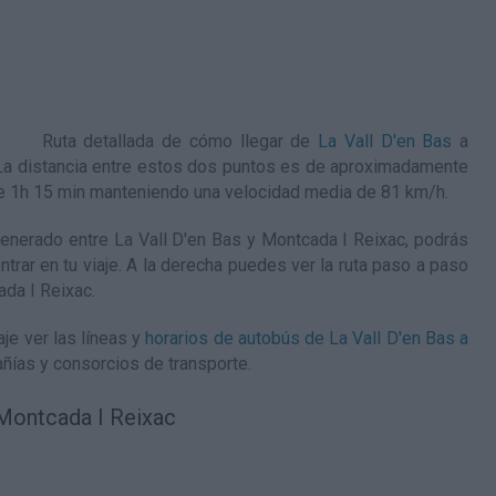
Ruta detallada de
cómo llegar de
La Vall D'en Bas
a
 La distancia entre estos dos puntos es de aproximadamente
de 1h 15 min manteniendo una velocidad media de 81
km/h
.
nerado entre La Vall D'en Bas y Montcada I Reixac, podrás
ntrar en tu viaje. A la derecha puedes ver la ruta paso a paso
ada I Reixac
.
je ver las líneas y
horarios de autobús de La Vall D'en Bas a
ñías y consorcios de transporte.
 Montcada I Reixac