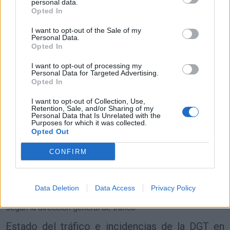
Resumen de datos de la ruta entre Getxo y
personal data.
Copenhagen
Opted In
I want to opt-out of the Sale of my
Tipo de
Precio
Gasto
Gasto
Gasto
Personal Data.
combustible
por litro
5l/100km
7l/100km
10l/100km
Opted In
Gasolina 95
0,00€
107
l.
-
150
l.
-
214
l.
-
I want to opt-out of processing my
0,00€
0,00€
0,00€
Personal Data for Targeted Advertising.
Opted In
Gasolina 98
0,00€
107
l.
-
150
l.
-
214
l.
-
0,00€
0,00€
0,00€
I want to opt-out of Collection, Use,
Retention, Sale, and/or Sharing of my
Gasoil
0,00€
107
l.
-
150
l.
-
214
l.
-
Personal Data that Is Unrelated with the
Purposes for which it was collected.
0,00€
0,00€
0,00€
Opted Out
Bio diesel
0,00€
107
l.
-
150
l.
-
214
l.
-
0,00€
0,00€
0,00€
CONFIRM
Estado del tráfico e incidencias de la DGT en
Getxo
Data Deletion
Data Access
Privacy Policy
Actualmente no hay incidencias de tráfico cerca de
Getxo
según la dirección general de tráfico
Estado del tráfico e incidencias de la DGT en