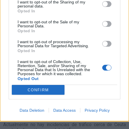
I want to opt-out of the Sharing of my
personal data.
Opted In
Resumen de datos de la ruta entre Ceuta y
Alcalá Del Río Sevilla
I want to opt-out of the Sale of my
Personal Data.
Opted In
Tipo de
Precio
Gasto
Gasto
Gasto
combustible
por litro
5l/100km
7l/100km
10l/100km
I want to opt-out of processing my
Personal Data for Targeted Advertising.
Gasolina 95
0,00€
12
l.
-
17
l.
-
24
l.
- 0,00€
Opted In
0,00€
0,00€
I want to opt-out of Collection, Use,
Gasolina 98
0,00€
12
l.
-
17
l.
-
24
l.
- 0,00€
Retention, Sale, and/or Sharing of my
0,00€
0,00€
Personal Data that Is Unrelated with the
Purposes for which it was collected.
Gasoil
0,00€
12
l.
-
17
l.
-
24
l.
- 0,00€
Opted Out
0,00€
0,00€
CONFIRM
Bio diesel
0,00€
12
l.
-
17
l.
-
24
l.
- 0,00€
0,00€
0,00€
Estado del tráfico e incidencias de la DGT en
Data Deletion
Data Access
Privacy Policy
Ceuta
Actualmente no hay incidencias de tráfico cerca de
Ceuta