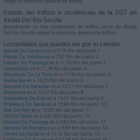
según la dirección general de tráfico
Estado del tráfico e incidencias de la DGT en
Alcalá Del Río Sevilla
Actualmente no hay incidencias de tráfico cerca de
Alcalá
Del Río Sevilla
según la dirección general de tráfico
Localidades que puedes ver por el camino
Aguilar De Campoo
en a 0,19 Km del punto 1
Pomar De Valdivia
en a 7,92 Km del punto 2
Salinas De Pisuerga
en a 11,55 Km del punto 3
Quintanillas
en a 11,78 Km del punto 4
Rebolledo De La Torre
en a 11,90 Km del punto 5
Valdeolea
en a 12,39 Km del punto 6
Barruelo De Santullan
en a 13,01 Km del punto 7
Brañosera
en a 13,57 Km del punto 8
Santibáñez De Ecla
en a 14,01 Km del punto 9
Prádanos De Ojeda
en a 13,88 Km del punto 10
Alar Del Rey
en a 13,85 Km del punto 11
Vid De Ojeda
en a 5,87 Km del punto 12
Herrera De Pisuerga
en a 8,83 Km del punto 13
Dehesa De Romanos
en a 9,99 Km del punto 14
Olmos De Ojeda
en a 11,13 Km del punto 15
Calahorra De Boedo
en a 11,28 Km del punto 16