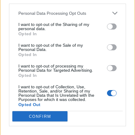
Valencia
third parties.
Personal Data Processing Opt Outs
Tipo de
Precio
Gasto
Gasto
Gasto
combustible
por litro
5l/100km
7l/100km
10l/100km
I want to opt-out of the Sharing of my
personal data.
Gasolina 95
0,00€
0
l.
- 0,00€
0
l.
- 0,00€
0
l.
- 0,00€
Opted In
Gasolina 98
0,00€
0
l.
- 0,00€
0
l.
- 0,00€
0
l.
- 0,00€
I want to opt-out of the Sale of my
Gasoil
0,00€
0
l.
- 0,00€
0
l.
- 0,00€
0
l.
- 0,00€
Personal Data.
Opted In
Bio diesel
0,00€
0
l.
- 0,00€
0
l.
- 0,00€
0
l.
- 0,00€
I want to opt-out of processing my
Personal Data for Targeted Advertising.
Estado del tráfico e incidencias de la DGT en
Opted In
Barcelona
Actualmente no hay incidencias de tráfico cerca de
I want to opt-out of Collection, Use,
Retention, Sale, and/or Sharing of my
Barcelona
según la dirección general de tráfico
Personal Data that Is Unrelated with the
Purposes for which it was collected.
Estado del tráfico e incidencias de la DGT en
Opted Out
Valencia
Actualmente no hay incidencias de tráfico cerca de
Valencia
CONFIRM
según la dirección general de tráfico
Localidades que puedes ver por el camino