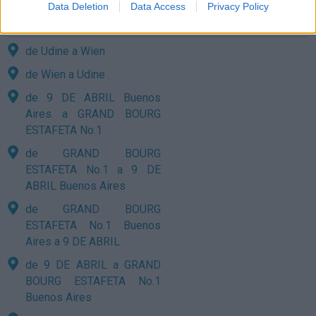
Data Deletion
Data Access
Privacy Policy
Últimas rutas consultadas desde
de Udine a Wien
de Wien a Udine
de 9 DE ABRIL Buenos
Aires a GRAND BOURG
ESTAFETA No.1
de GRAND BOURG
ESTAFETA No.1 a 9 DE
ABRIL Buenos Aires
de GRAND BOURG
ESTAFETA No.1 Buenos
Aires a 9 DE ABRIL
de 9 DE ABRIL a GRAND
BOURG ESTAFETA No.1
Buenos Aires