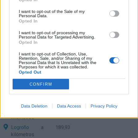
Valladolid
a 97,15
kilómetros
I want to opt-out of the Sale of my
Personal Data.
Oviedo
a 127,68
Opted In
kilómetros
I want to opt-out of processing my
Personal Data for Targeted Advertising.
Santander
a 129,93
Opted In
kilómetros
I want to opt-out of Collection, Use,
Zamora
a 139,59
Retention, Sale, and/or Sharing of my
kilómetros
Personal Data that Is Unrelated with the
Purposes for which it was collected.
Bilbao
Opted Out
a 170,71 kilómetros
Vitoria
a 174,89 kilómetros
CONFIRM
Segovia
a 183,36
kilómetros
Data Deletion
Data Access
Privacy Policy
Salamanca
a 188,51
kilómetros
Logroño
a 189,93
kilómetros