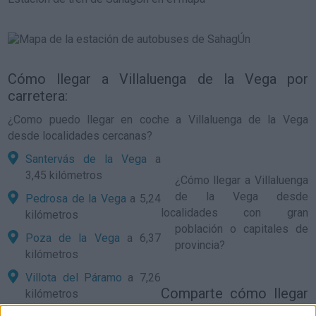
Cómo llegar a Villaluenga de la Vega por
carretera:
¿Como puedo llegar en coche a Villaluenga de la Vega
desde localidades cercanas?
Santervás de la Vega
a
3,45 kilómetros
¿
Cómo llegar a Villaluenga
de la Vega
desde
Pedrosa de la Vega
a 5,24
localidades con gran
kilómetros
población o capitales de
Poza de la Vega
a 6,37
provincia?
kilómetros
Villota del Páramo
a 7,26
Comparte
cómo llegar
kilómetros
a Villaluenga de la