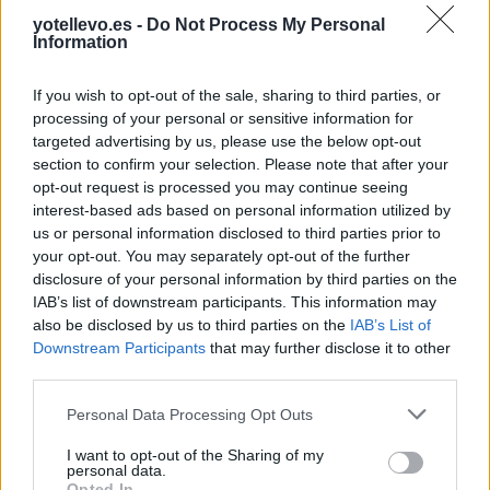
Bustillo de la Vega
a 7,91
Vega
yotellevo.es -
Do Not Process My Personal
kilómetros
Information
Renedo de la Vega
a 9,76
Precios de la
kilómetros
If you wish to opt-out of the sale, sharing to third parties, or
gasolina en
processing of your personal or sensitive information for
Quintanilla de Onsoña
a
Villaluenga de la
targeted advertising by us, please use the below opt-out
10,51 kilómetros
Vega
section to confirm your selection. Please note that after your
Villarrabé
a 11,74
opt-out request is processed you may continue seeing
kilómetros
interest-based ads based on personal information utilized by
us or personal information disclosed to third parties prior to
Valderrábano
a 12,77
your opt-out. You may separately opt-out of the further
kilómetros
disclosure of your personal information by third parties on the
IAB’s list of downstream participants. This information may
Pino del Río
a 13,67
also be disclosed by us to third parties on the
IAB’s List of
kilómetros
Downstream Participants
that may further disclose it to other
Palencia
a 60,31
third parties.
kilómetros
Personal Data Processing Opt Outs
León
a 73,07 kilómetros
I want to opt-out of the Sharing of my
Burgos
a 89,94 kilómetros
personal data.
Opted In